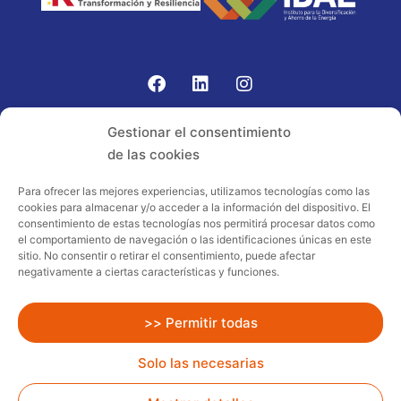
Gomariz Sistemas de Elevación ha participado en el
Gestionar el consentimiento
PROGRAMA TIC-16 con número expediente:
de las cookies
2021.08.CHTI.000264, 16.
Para ofrecer las mejores experiencias, utilizamos tecnologías como las
cookies para almacenar y/o acceder a la información del dispositivo. El
Proyecto acogido al programa de
consentimiento de estas tecnologías nos permitirá procesar datos como
incentivos ligados al autoconsumo y
el comportamiento de navegación o las identificaciones únicas en este
almacenamiento, con fuentes de energía
sitio. No consentir o retirar el consentimiento, puede afectar
negativamente a ciertas características y funciones.
renovables, así como a la implantación
de sistemas térmicos renovables al
sector residencial en el marco del Plan
>> Permitir todas
de Recuperación, Transformación y
Solo las necesarias
Resiliencia, financiado por la Unión
Europea – NextGenerationEU