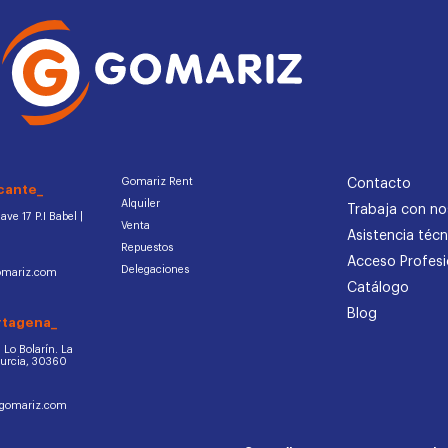
Gomariz Rent
Contacto
cante_
Alquiler
Trabaja con no
ve 17 P.I Babel |
Venta
Asistencia técn
Repuestos
Acceso Profesi
Delegaciones
omariz.com
Catálogo
Blog
rtagena_
d. Lo Bolarín. La
Murcia, 30360
ogomariz.com