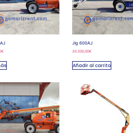
0AJ
Jlg 600AJ
0
€
30.300,00
€
más
Añadir al carrito