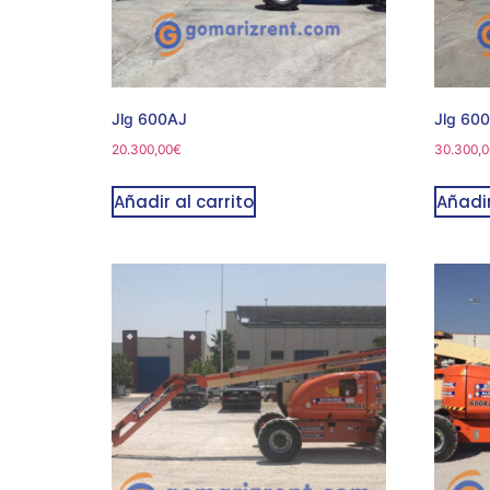
Jlg 600AJ
Jlg 60
20.300,00
€
30.300,0
Añadir al carrito
Añadir