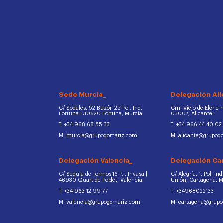
Sede Murcia_
Delegación Ali
C/ Sodales, 52 Buzón 25 Pol. Ind.
Cm. Viejo de Elche na
Fortuna I 30620 Fortuna, Murcia
03007, Alicante
T: +34 968 68 55 33
T: +34 966 44 40 02
M: murcia@grupogomariz.com
M: alicante@grupog
Delegación Valencia_
Delegación Ca
C/ Sequia de Tormos 16 P.I. Invasa |
C/ Alegría, 1. Pol. In
46930 Quart de Poblet, Valencia
Unión, Cartagena, 
T: +34 963 12 99 77
T: +34968022133
M: valencia@grupogomariz.com
M: cartagena@grup