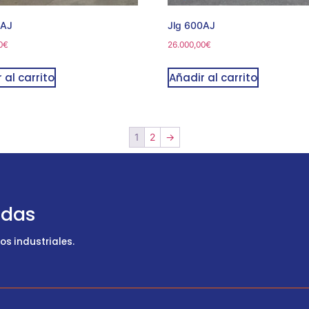
0AJ
Jlg 600AJ
0
€
26.000,00
€
 al carrito
Añadir al carrito
1
2
→
udas
s industriales.