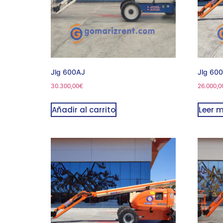
Jlg 600AJ
Jlg 60
30.300,00
€
26.000,0
Añadir al carrito
Leer 