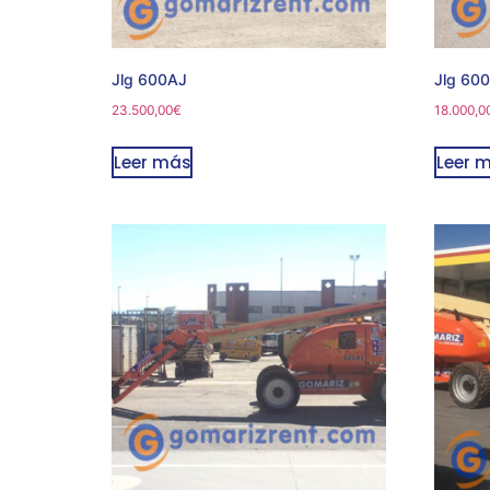
Jlg 600AJ
Jlg 60
23.500,00
€
18.000,0
Leer más
Leer 