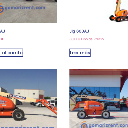
0AJ
Jlg 600AJ
0
€
80,00
€
Tipo de Precio
 al carrito
Leer más