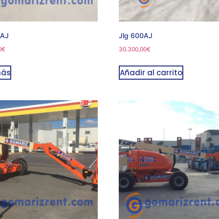
0AJ
Jlg 600AJ
0
€
30.300,00
€
más
Añadir al carrito