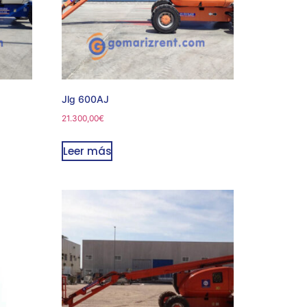
Jlg 600AJ
21.300,00
€
Leer más