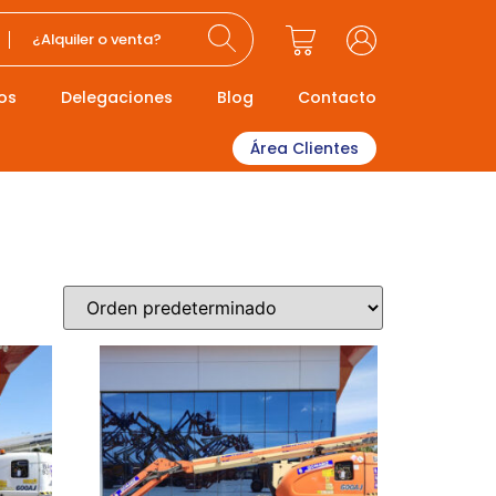
¿Alquiler o venta?
os
Delegaciones
Blog
Contacto
Área Clientes