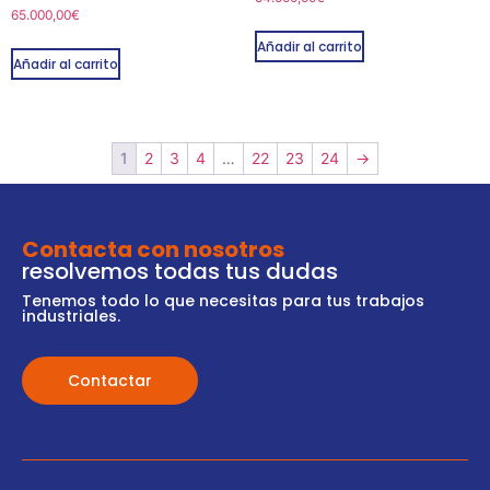
65.000,00
€
Añadir al carrito
Añadir al carrito
1
2
3
4
…
22
23
24
→
Contacta con nosotros
resolvemos todas tus dudas
Tenemos todo lo que necesitas para tus trabajos
industriales.
Contactar