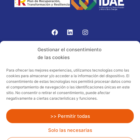
Gomariz Sistemas de Elevación ha participado en el
Gestionar el consentimiento
PROGRAMA TIC-16 con número expediente:
de las cookies
2021.08.CHTI.000264, 16.
Para ofrecer las mejores experiencias, utilizamos tecnologías como las
cookies para almacenar y/o acceder a la información del dispositivo. El
Proyecto acogido al programa de
consentimiento de estas tecnologías nos permitirá procesar datos como
incentivos ligados al autoconsumo y
el comportamiento de navegación o las identificaciones únicas en este
almacenamiento, con fuentes de energía
sitio. No consentir o retirar el consentimiento, puede afectar
negativamente a ciertas características y funciones.
renovables, así como a la implantación
de sistemas térmicos renovables al
sector residencial en el marco del Plan
>> Permitir todas
de Recuperación, Transformación y
Solo las necesarias
Resiliencia, financiado por la Unión
Europea – NextGenerationEU