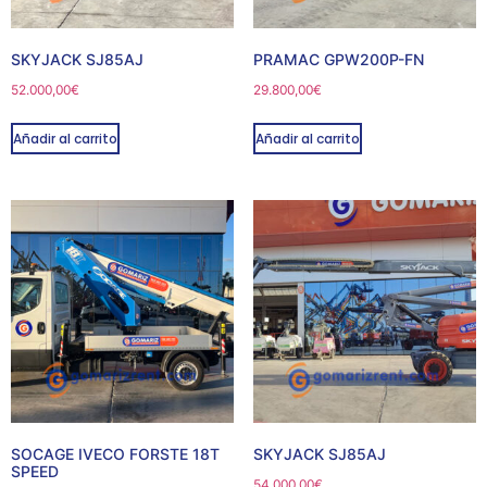
SKYJACK SJ85AJ
PRAMAC GPW200P-FN
52.000,00
€
29.800,00
€
Añadir al carrito
Añadir al carrito
SOCAGE IVECO FORSTE 18T
SKYJACK SJ85AJ
SPEED
54.000,00
€