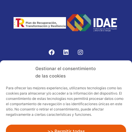
Gomariz Sistemas de Elevación ha participado en el
Gestionar el consentimiento
PROGRAMA TIC-16 con número expediente:
de las cookies
2021.08.CHTI.000264, 16.
Para ofrecer las mejores experiencias, utilizamos tecnologías como las
cookies para almacenar y/o acceder a la información del dispositivo. El
Proyecto acogido al programa de
consentimiento de estas tecnologías nos permitirá procesar datos como
incentivos ligados al autoconsumo y
el comportamiento de navegación o las identificaciones únicas en este
almacenamiento, con fuentes de energía
sitio. No consentir o retirar el consentimiento, puede afectar
negativamente a ciertas características y funciones.
renovables, así como a la implantación
de sistemas térmicos renovables al
sector residencial en el marco del Plan
>> Permitir todas