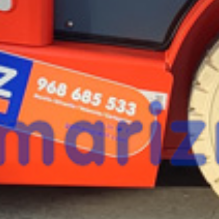
esta máquina?
Rellena este formulario y recibiremos tu solici
máquina para ponernos en contacto directo c
HELI CPD18