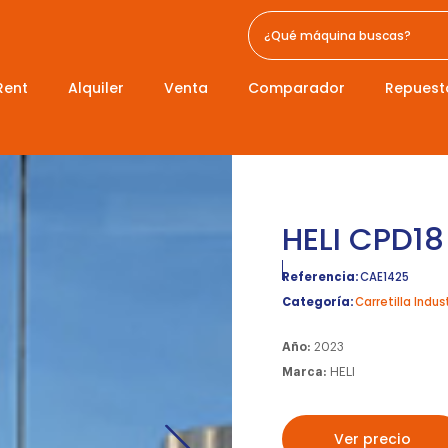
Rent
Alquiler
Venta
Comparador
Repuest
HELI CPD18
Referencia:
CAE1425
Categoría:
Carretilla Indust
Año:
2023
Marca:
HELI
Ver precio