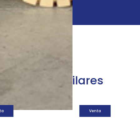
áquinas similares
ta
Venta