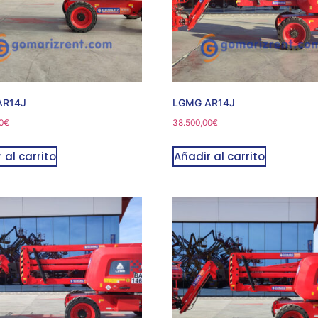
AR14J
LGMG AR14J
0
€
38.500,00
€
 al carrito
Añadir al carrito