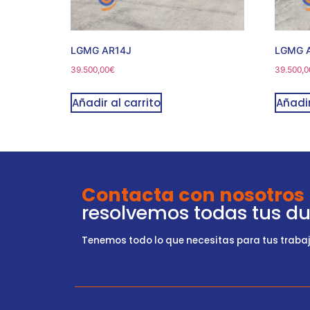
LGMG AR14J
LGMG 
39.500,00
€
39.500,0
Añadir al carrito
Añadir
Contacta con nosotros
resolvemos todas tus d
Tenemos todo lo que necesitas para tus trabajo