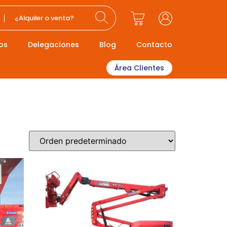
¿Alquiler o venta?
os
Delegaciones
Blog
Contacto
Área Clientes