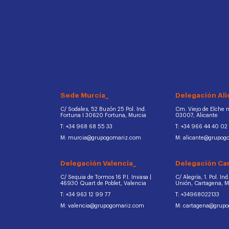
Sede Murcia_
Delegación Ali
C/ Sodales, 52 Buzón 25 Pol. Ind.
Cm. Viejo de Elche na
Fortuna I 30620 Fortuna, Murcia
03007, Alicante
T: +34 968 68 55 33
T: +34 966 44 40 02
M: murcia@grupogomariz.com
M: alicante@grupog
Delegación Valencia_
Delegación Ca
C/ Sequia de Tormos 16 P.I. Invasa |
C/ Alegría, 1. Pol. In
46930 Quart de Poblet, Valencia
Unión, Cartagena, 
T: +34 963 12 99 77
T: +34968022133
M: valencia@grupogomariz.com
M: cartagena@grup