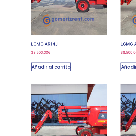
LGMG AR14J
LGMG 
38.500,00
€
38.500,0
Añadir al carrito
Añadir