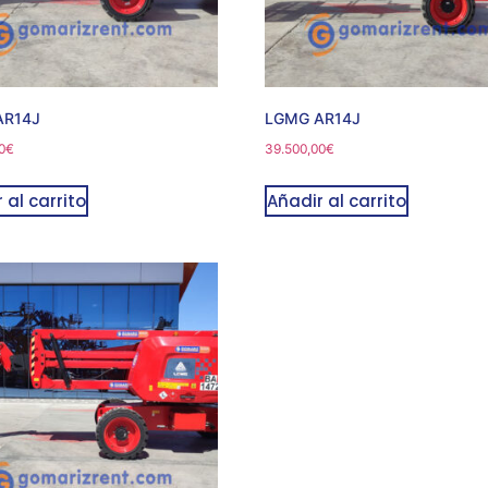
AR14J
LGMG AR14J
0
€
39.500,00
€
 al carrito
Añadir al carrito