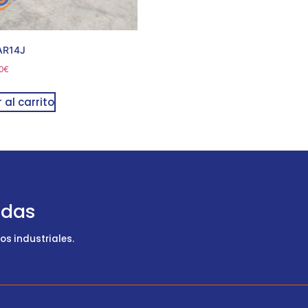
AR14J
0
€
 al carrito
udas
s industriales.