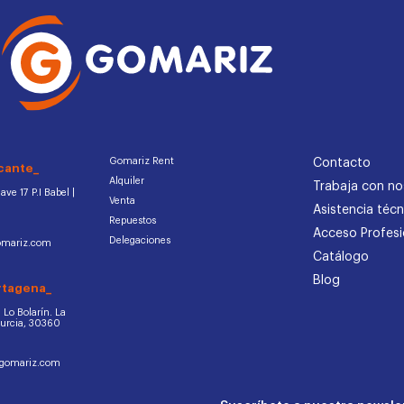
Gomariz Rent
Contacto
cante_
Alquiler
Trabaja con no
ve 17 P.I Babel |
Venta
Asistencia técn
Repuestos
Acceso Profesi
Delegaciones
omariz.com
Catálogo
Blog
rtagena_
d. Lo Bolarín. La
Murcia, 30360
ogomariz.com