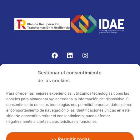
Gomariz Sistemas de Elevación ha participado en el
Gestionar el consentimiento
PROGRAMA TIC-16 con número expediente:
de las cookies
2021.08.CHTI.000264, 16.
Para ofrecer las mejores experiencias, utilizamos tecnologías como las
cookies para almacenar y/o acceder a la información del dispositivo. El
Proyecto acogido al programa de
consentimiento de estas tecnologías nos permitirá procesar datos como
incentivos ligados al autoconsumo y
el comportamiento de navegación o las identificaciones únicas en este
almacenamiento, con fuentes de energía
sitio. No consentir o retirar el consentimiento, puede afectar
negativamente a ciertas características y funciones.
renovables, así como a la implantación
de sistemas térmicos renovables al
sector residencial en el marco del Plan
>> Permitir todas