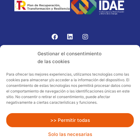
Gomariz Sistemas de Elevación ha participado en el
Gestionar el consentimiento
PROGRAMA TIC-16 con número expediente:
de las cookies
2021.08.CHTI.000264, 16.
Para ofrecer las mejores experiencias, utilizamos tecnologías como las
cookies para almacenar y/o acceder a la información del dispositivo. El
Proyecto acogido al programa de
consentimiento de estas tecnologías nos permitirá procesar datos como
incentivos ligados al autoconsumo y
el comportamiento de navegación o las identificaciones únicas en este
almacenamiento, con fuentes de energía
sitio. No consentir o retirar el consentimiento, puede afectar
negativamente a ciertas características y funciones.
renovables, así como a la implantación
de sistemas térmicos renovables al
sector residencial en el marco del Plan
>> Permitir todas
de Recuperación, Transformación y
Solo las necesarias
Resiliencia, financiado por la Unión