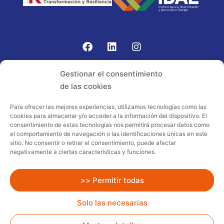
Gomariz Sistemas de Elevación ha participado en el
Gestionar el consentimiento
PROGRAMA TIC-16 con número expediente:
de las cookies
2021.08.CHTI.000264, 16.
Para ofrecer las mejores experiencias, utilizamos tecnologías como las
cookies para almacenar y/o acceder a la información del dispositivo. El
Proyecto acogido al programa de
consentimiento de estas tecnologías nos permitirá procesar datos como
incentivos ligados al autoconsumo y
el comportamiento de navegación o las identificaciones únicas en este
almacenamiento, con fuentes de energía
sitio. No consentir o retirar el consentimiento, puede afectar
negativamente a ciertas características y funciones.
renovables, así como a la implantación
de sistemas térmicos renovables al
sector residencial en el marco del Plan
>> Permitir todas
de Recuperación, Transformación y
Solo las necesarias
Resiliencia, financiado por la Unión
Europea – NextGenerationEU