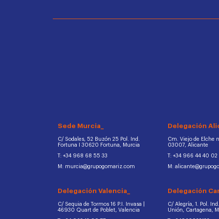
Sede Murcia_
Delegación Ali
C/ Sodales, 52 Buzón 25 Pol. Ind.
Cm. Viejo de Elche na
Fortuna I 30620 Fortuna, Murcia
03007, Alicante
T: +34 968 68 55 33
T: +34 966 44 40 02
M: murcia@grupogomariz.com
M: alicante@grupog
Delegación Valencia_
Delegación Ca
C/ Sequia de Tormos 16 P.I. Invasa |
C/ Alegría, 1. Pol. In
46930 Quart de Poblet, Valencia
Unión, Cartagena, 