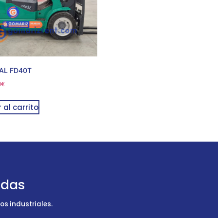
AL FD40T
0
€
 al carrito
udas
s industriales.