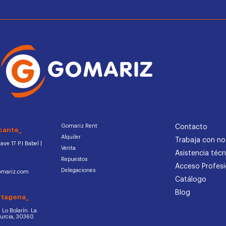
Gomariz Rent
Contacto
cante_
Alquiler
Trabaja con no
ve 17 P.I Babel |
Venta
Asistencia técn
Repuestos
Acceso Profesi
Delegaciones
omariz.com
Catálogo
Blog
rtagena_
d. Lo Bolarín. La
Murcia, 30360