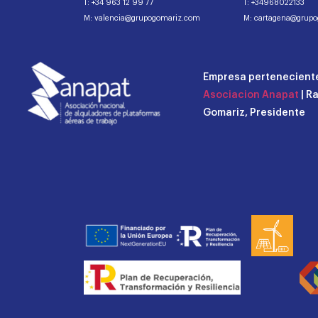
T: +34 963 12 99 77
T: +34968022133
M: valencia@grupogomariz.com
M: cartagena@grup
Empresa perteneciente
Asociacion Anapat
| R
Gomariz, Presidente