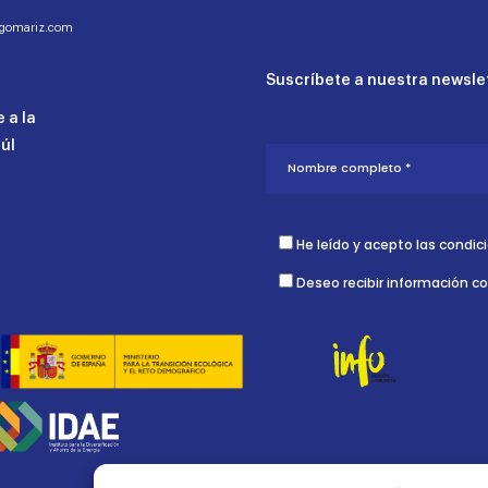
ogomariz.com
Suscríbete a nuestra newslet
 a la
aúl
He leído y acepto las condic
Deseo recibir información c