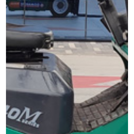
DIMENSIONES
Altura:
4.30 metros
Altura de trabajo:
4.30 m
Altura almacenaje:
2.18 m
Longitud:
2.91 m
Anchura:
1.41 m
Peso:
5100 kg
ESPECIFICACIONES TÉCNICAS
Motor:
Diésel
Capacidad:
4000 kg
Ver ficha técnica
COMPARADOR