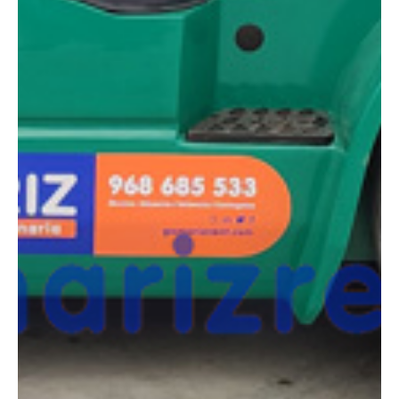
¿Tienes dudas a la hora de elegir la máquina que
necesitas?
Compara esta y otras máquinas desde el siguiente botón o ponte
en contacto con nosotros para un asesoramiento más personal.
Comparar
¿Te interesa
esta máquina?
Rellena este formulario y recibiremos tu solicitud
sobre esta máquina para ponernos en contacto
directo contigo.
MAXIMAL FD40T