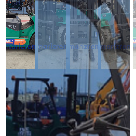
DESCRIPCIÓN
Máquinas destinadas al trabajo en cualquier condición, existen modelos
con propulsión 4×4. El motor diésel les proporciona suficientemente
potencia para manejar cargas más grandes, disponemos con unidades
con hasta 7.000kg de capacidad. Máquinas muy versátiles y útil para
cualquier empresa.