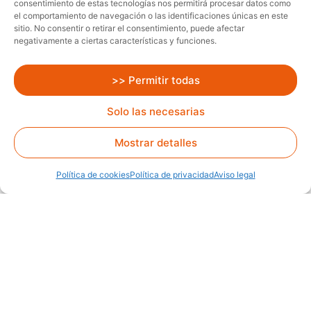
consentimiento de estas tecnologías nos permitirá procesar datos como
el comportamiento de navegación o las identificaciones únicas en este
sitio. No consentir o retirar el consentimiento, puede afectar
Motor: Eléctrico
Altura: 1.35 m
Marca: Nilfisk
negativamente a ciertas características y funciones.
Comparar
>> Permitir todas
Solo las necesarias
Alquiler
Mostrar detalles
Política de cookies
Política de privacidad
Aviso legal