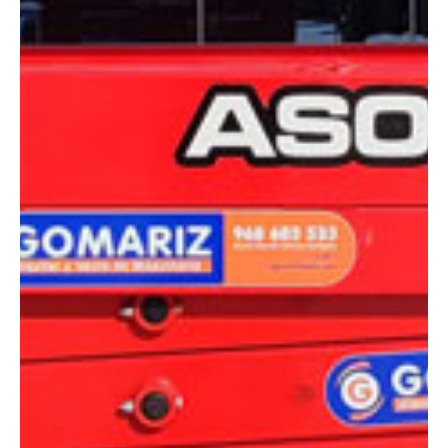
DIMENSIONES
Altura:
10 metros
Altura plataforma:
8 m
Altura de trabajo:
10 m
Alcance lateral:
0 m
Altura almacenaje:
2.32 m
Longitud:
2.40 m
Anchura:
0.83 m
Peso:
2140 kg
ESPECIFICACIONES TÉCNICAS
Motor:
Eléctrico
Capacidad:
230 kg
Ver ficha técnica