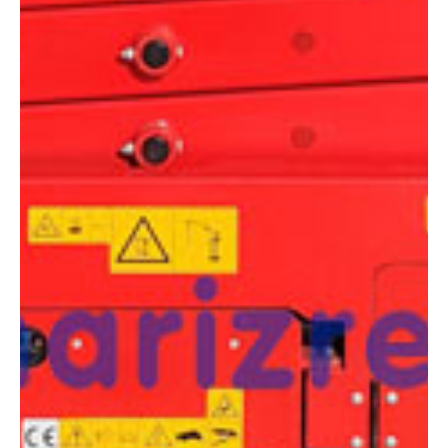
COMPARADOR
¿Tienes dudas a la hora de elegir la máquina que
necesitas?
Compara esta y otras máquinas desde el siguiente botón o ponte
en contacto con nosotros para un asesoramiento más personal.
Comparar
¿Te interesa
esta máquina?
Rellena este formulario y recibiremos tu solicitud
sobre esta máquina para ponernos en contacto
directo contigo.
LGMG AS0808E