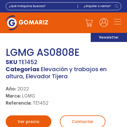
Newsletter
LGMG AS0808E
SKU
TE1452
Categorías
Elevación y trabajos en
altura
,
Elevador Tijera
Año:
2022
Marca:
LGMG
Referencia:
TE1452
Ver precio
Contactar