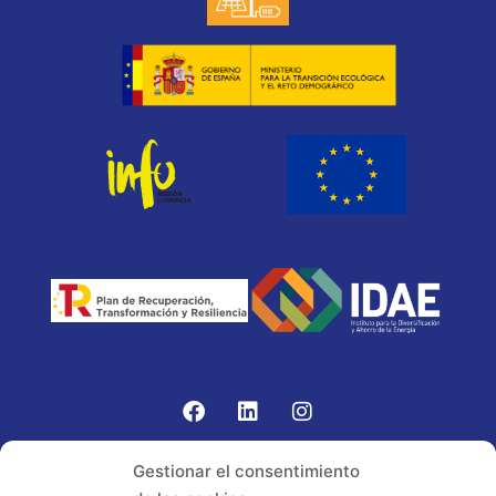
Gomariz Sistemas de Elevación ha participado en el
Gestionar el consentimiento
PROGRAMA TIC-16 con número expediente: