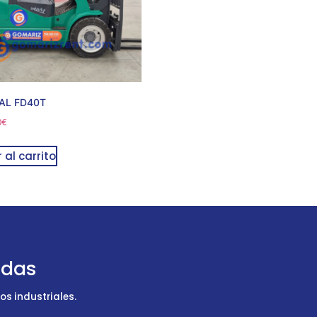
AL FD40T
0
€
 al carrito
udas
s industriales.