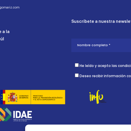
ogomariz.com
Suscríbete a nuestra newslet
 a la
aúl
He leído y acepto las condic
Deseo recibir información c