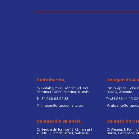
Sede Murcia_
Delegación Ali
C/ Sodales, 52 Buzón 25 Pol. Ind.
Cm. Viejo de Elche na
Fortuna I 30620 Fortuna, Murcia
03007, Alicante
T: +34 968 68 55 33
T: +34 966 44 40 02
M: murcia@grupogomariz.com
M: alicante@grupog
Delegación Valencia_
Delegación Ca
C/ Sequia de Tormos 16 P.I. Invasa |
C/ Alegría, 1. Pol. In
46930 Quart de Poblet, Valencia
Unión, Cartagena, 