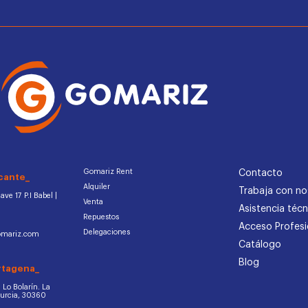
Gomariz Rent
Contacto
cante_
Alquiler
Trabaja con no
ve 17 P.I Babel |
Venta
Asistencia técn
Repuestos
Acceso Profesi
Delegaciones
omariz.com
Catálogo
Blog
rtagena_
d. Lo Bolarín. La
Murcia, 30360