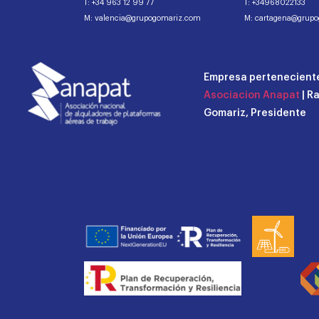
T: +34 963 12 99 77
T: +34968022133
M: valencia@grupogomariz.com
M: cartagena@grup
Empresa perteneciente
Asociacion Anapat
| R
Gomariz, Presidente