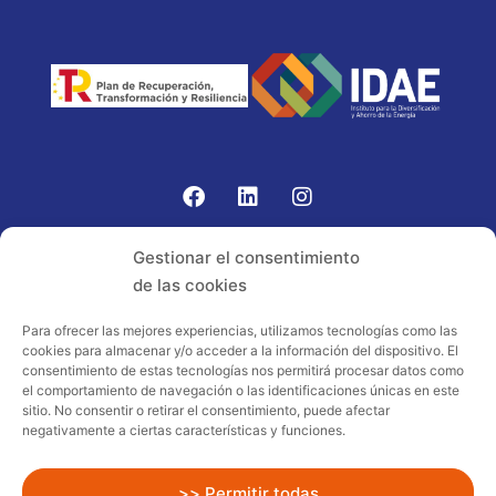
Gomariz Sistemas de Elevación ha participado en el
Gestionar el consentimiento
PROGRAMA TIC-16 con número expediente:
de las cookies
2021.08.CHTI.000264, 16.
Para ofrecer las mejores experiencias, utilizamos tecnologías como las
cookies para almacenar y/o acceder a la información del dispositivo. El
Proyecto acogido al programa de
consentimiento de estas tecnologías nos permitirá procesar datos como
incentivos ligados al autoconsumo y
el comportamiento de navegación o las identificaciones únicas en este
almacenamiento, con fuentes de energía
sitio. No consentir o retirar el consentimiento, puede afectar
negativamente a ciertas características y funciones.
renovables, así como a la implantación
de sistemas térmicos renovables al
sector residencial en el marco del Plan
>> Permitir todas