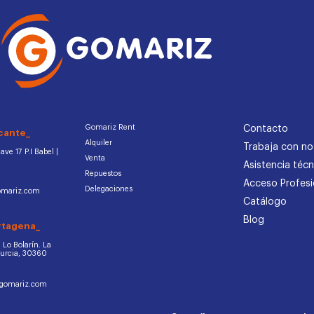
Gomariz Rent
Contacto
cante_
Alquiler
Trabaja con no
ve 17 P.I Babel |
Venta
Asistencia técn
Repuestos
Acceso Profesi
Delegaciones
omariz.com
Catálogo
Blog
rtagena_
d. Lo Bolarín. La
Murcia, 30360
ogomariz.com