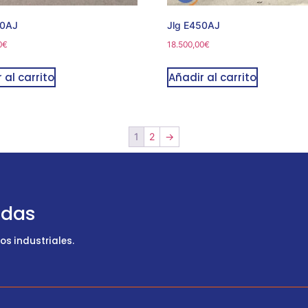
50AJ
Jlg E450AJ
0
€
18.500,00
€
 al carrito
Añadir al carrito
1
2
→
udas
s industriales.