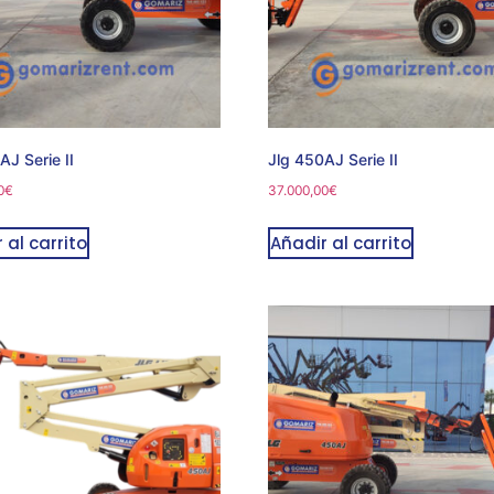
AJ Serie II
Jlg 450AJ Serie II
0
€
37.000,00
€
 al carrito
Añadir al carrito