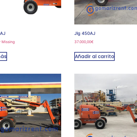
0AJ
Jlg 450AJ
y Missing
37.000,00
€
más
Añadir al carrito