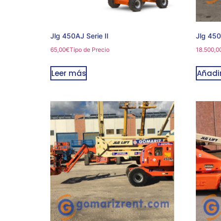
Jlg 450AJ Serie II
Jlg 450
65,00
€
Tipo de Precio
18.500,0
Leer más
Añadir