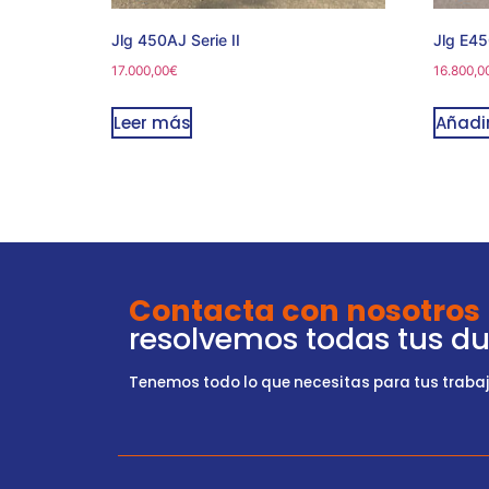
Jlg 450AJ Serie II
Jlg E4
17.000,00
€
16.800,0
Leer más
Añadir
Contacta con nosotros
resolvemos todas tus d
Tenemos todo lo que necesitas para tus trabajo