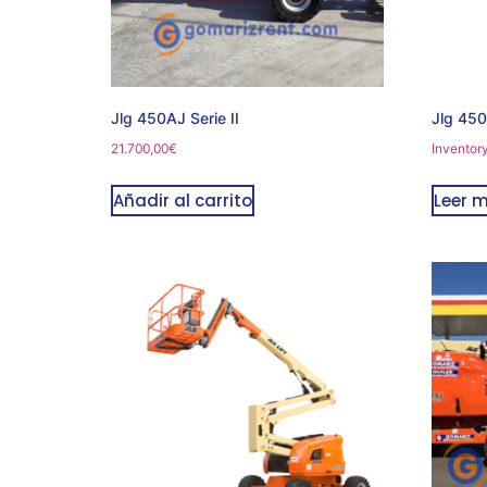
Jlg 450AJ Serie II
Jlg 45
21.700,00
€
Inventor
Añadir al carrito
Leer 