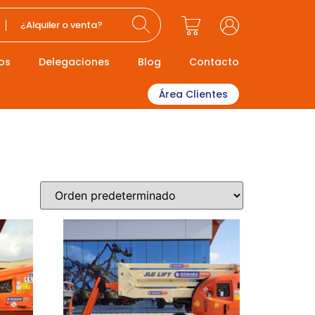
¿Alquiler o venta?
os
Delegaciones
Blog
Contacto
Área Clientes