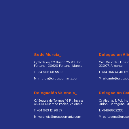
Sede Murcia_
Delegación Ali
C/ Sodales, 52 Buzón 25 Pol. Ind.
Cm. Viejo de Elche na
Fortuna I 30620 Fortuna, Murcia
03007, Alicante
T: +34 968 68 55 33
T: +34 966 44 40 02
M: murcia@grupogomariz.com
M: alicante@grupog
Delegación Valencia_
Delegación Ca
C/ Sequia de Tormos 16 P.I. Invasa |
C/ Alegría, 1. Pol. In
46930 Quart de Poblet, Valencia
Unión, Cartagena, 
T: +34 963 12 99 77
T: +34968022133
M: valencia@grupogomariz.com
M: cartagena@grup