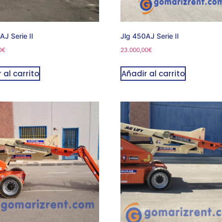
AJ Serie II
Jlg 450AJ Serie II
0
€
23.000,00
€
 al carrito
Añadir al carrito