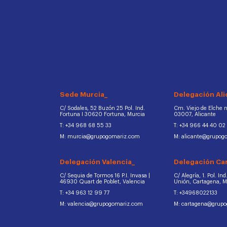
Sede Murcia_
Delegación Ali
C/ Sodales, 52 Buzón 25 Pol. Ind.
Cm. Viejo de Elche na
Fortuna I 30620 Fortuna, Murcia
03007, Alicante
T: +34 968 68 55 33
T: +34 966 44 40 02
M: murcia@grupogomariz.com
M: alicante@grupog
Delegación Valencia_
Delegación Ca
C/ Sequia de Tormos 16 P.I. Invasa |
C/ Alegría, 1. Pol. In
46930 Quart de Poblet, Valencia
Unión, Cartagena, 
T: +34 963 12 99 77
T: +34968022133
M: valencia@grupogomariz.com
M: cartagena@grup