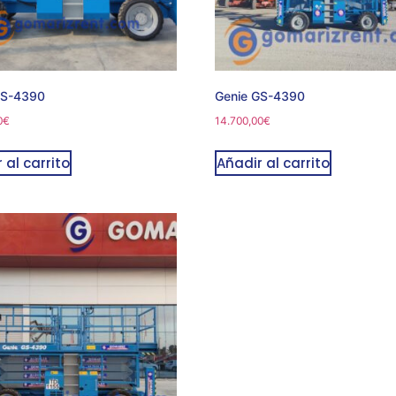
GS-4390
Genie GS-4390
0
€
14.700,00
€
 al carrito
Añadir al carrito