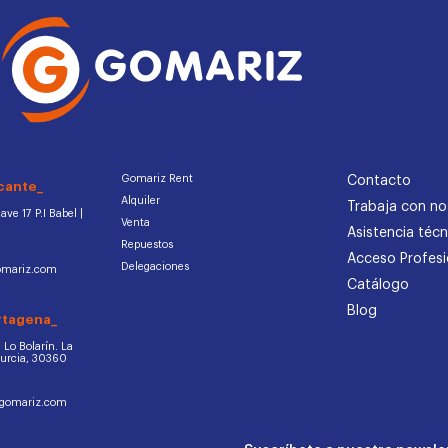
Gomariz Rent
Contacto
cante_
Alquiler
Trabaja con no
ve 17 P.I Babel |
Venta
Asistencia técn
Repuestos
Acceso Profesi
Delegaciones
omariz.com
Catálogo
Blog
rtagena_
d. Lo Bolarín. La
Murcia, 30360
ogomariz.com