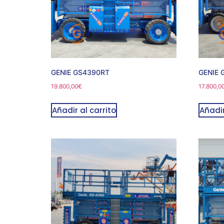
GENIE GS4390RT
GENIE 
19.800,00
€
17.800,0
Añadir al carrito
Añadir