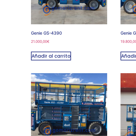
Genie GS-4390
Genie 
21.000,00
€
19.800,0
Añadir al carrito
Añadir