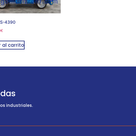
GS-4390
0
€
 al carrito
udas
s industriales.