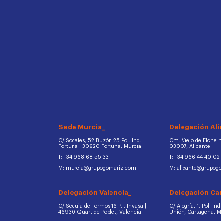
Sede Murcia_
Delegación Ali
C/ Sodales, 52 Buzón 25 Pol. Ind.
Cm. Viejo de Elche na
Fortuna I 30620 Fortuna, Murcia
03007, Alicante
T: +34 968 68 55 33
T: +34 966 44 40 02
M: murcia@grupogomariz.com
M: alicante@grupog
Delegación Valencia_
Delegación Ca
C/ Sequia de Tormos 16 P.I. Invasa |
C/ Alegría, 1. Pol. In
46930 Quart de Poblet, Valencia
Unión, Cartagena, 