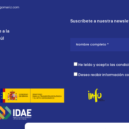
ogomariz.com
Suscríbete a nuestra newslet
 a la
aúl
He leído y acepto las condic
Deseo recibir información c