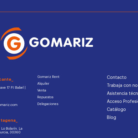
Gomariz Rent
Contacto
cante_
Alquiler
Trabaja con no
ve 17 P.I Babel |
Venta
Asistencia técn
Repuestos
Acceso Profesi
Delegaciones
omariz.com
Catálogo
Blog
rtagena_
d. Lo Bolarín. La
Murcia, 30360