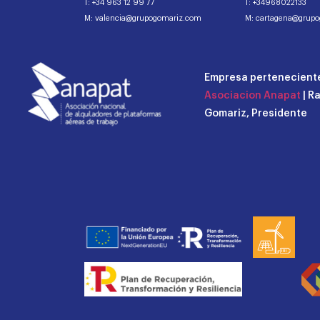
T: +34 963 12 99 77
T: +34968022133
M: valencia@grupogomariz.com
M: cartagena@grup
Empresa perteneciente
Asociacion Anapat
| R
Gomariz, Presidente