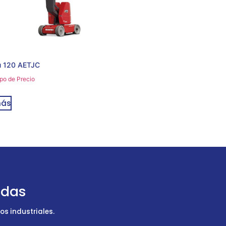
u 120 AETJC
po de Precio
más
udas
s industriales.