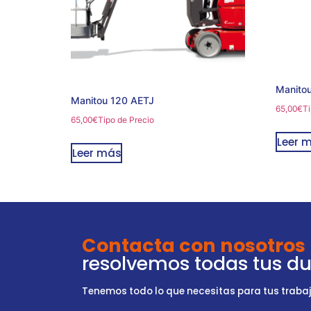
Manito
Manitou 120 AETJ
65,00
€
Ti
65,00
€
Tipo de Precio
Leer 
Leer más
Contacta con nosotros
resolvemos todas tus d
Tenemos todo lo que necesitas para tus trabajo