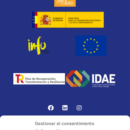
Gomariz Sistemas de Elevación ha participado en el
Gestionar el consentimiento
PROGRAMA TIC-16 con número expediente: