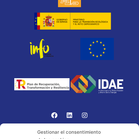
Gomariz Sistemas de Elevación ha participado en el
Gestionar el consentimiento
PROGRAMA TIC-16 con número expediente: