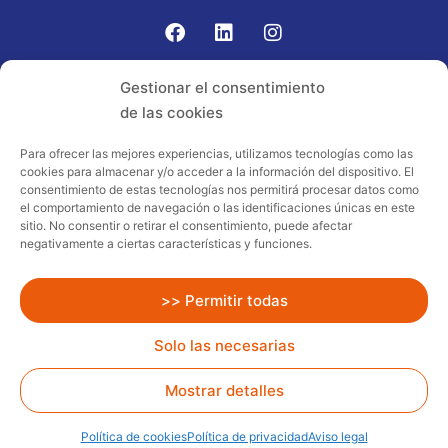
Gomariz Sistemas de Elevación ha participado en el
Gestionar el consentimiento
PROGRAMA TIC-16 con número expediente:
de las cookies
2021.08.CHTI.000264, 16.
Para ofrecer las mejores experiencias, utilizamos tecnologías como las
cookies para almacenar y/o acceder a la información del dispositivo. El
Proyecto acogido al programa de
consentimiento de estas tecnologías nos permitirá procesar datos como
incentivos ligados al autoconsumo y
el comportamiento de navegación o las identificaciones únicas en este
almacenamiento, con fuentes de energía
sitio. No consentir o retirar el consentimiento, puede afectar
negativamente a ciertas características y funciones.
renovables, así como a la implantación
de sistemas térmicos renovables al
sector residencial en el marco del Plan
>> Permitir todas
de Recuperación, Transformación y
Solo las necesarias
Resiliencia, financiado por la Unión
Europea – NextGenerationEU
Mostrar detalles
Todos los Derechos Reservados
Gomariz Rent.
Diseño
web:
delefant.com
Política de cookies
Política de privacidad
Aviso legal