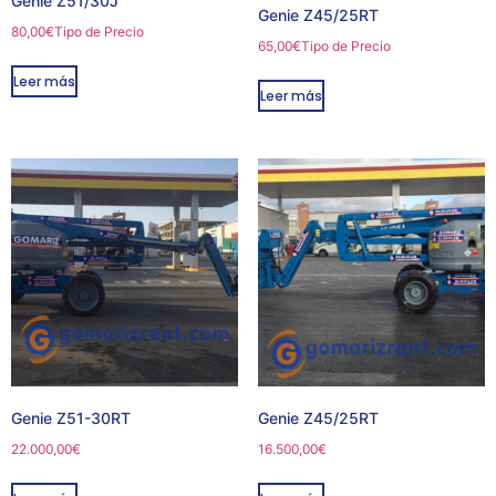
Genie Z51/30J
Genie Z45/25RT
80,00
€
Tipo de Precio
65,00
€
Tipo de Precio
Leer más
Leer más
Genie Z51-30RT
Genie Z45/25RT
22.000,00
€
16.500,00
€