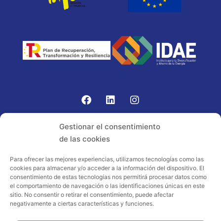
Gomariz Sistemas de Elevación ha participado en el
Gestionar el consentimiento
PROGRAMA TIC-16 con número expediente:
de las cookies
2021.08.CHTI.000264, 16.
Para ofrecer las mejores experiencias, utilizamos tecnologías como las
cookies para almacenar y/o acceder a la información del dispositivo. El
Proyecto acogido al programa de
consentimiento de estas tecnologías nos permitirá procesar datos como
incentivos ligados al autoconsumo y
el comportamiento de navegación o las identificaciones únicas en este
almacenamiento, con fuentes de energía
sitio. No consentir o retirar el consentimiento, puede afectar
negativamente a ciertas características y funciones.
renovables, así como a la implantación
de sistemas térmicos renovables al