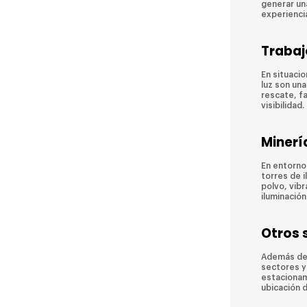
generar una
experienci
Trabaj
En situaci
luz son una
rescate, f
visibilidad.
Minerí
En entornos
torres de 
polvo, vibr
iluminació
Otros 
Además de 
sectores y
estacionam
ubicación 