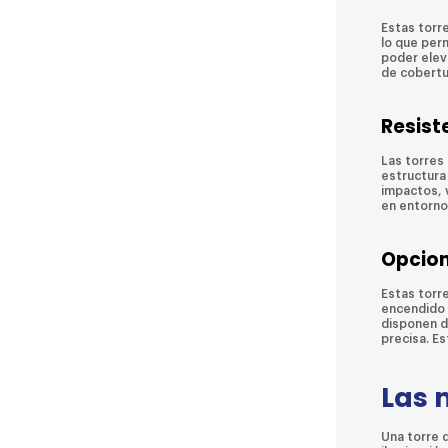
Estas torre
lo que per
poder elev
de cobertu
Resist
Las torres 
estructura 
impactos, 
en entorno
Opcion
Estas torr
encendido 
disponen de
precisa. Es
Las 
Una torre d