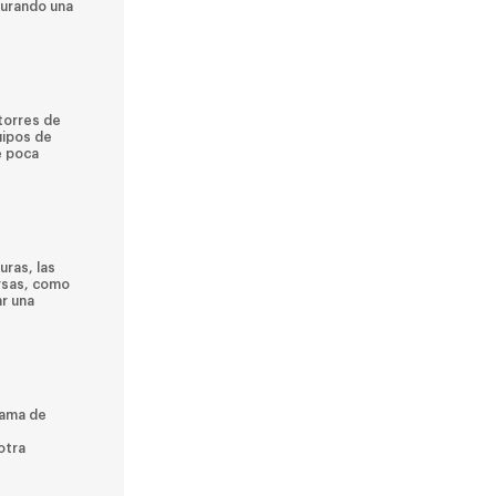
gurando una
torres de
uipos de
e poca
uras, las
ersas, como
ar una
gama de
otra