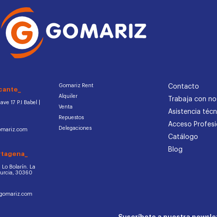
Gomariz Rent
Contacto
cante_
Alquiler
Trabaja con no
ve 17 P.I Babel |
Venta
Asistencia técn
Repuestos
Acceso Profesi
Delegaciones
omariz.com
Catálogo
Blog
rtagena_
d. Lo Bolarín. La
Murcia, 30360
ogomariz.com