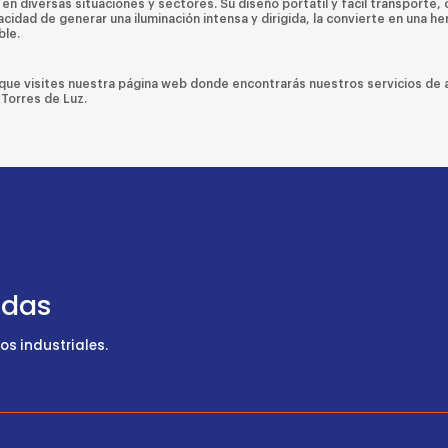
 en diversas situaciones y sectores. Su diseño portátil y fácil transporte
cidad de generar una iluminación intensa y dirigida, la convierte en una h
ble.
 que visites nuestra página web donde encontrarás nuestros servicios de a
Torres de Luz.
udas
s industriales.