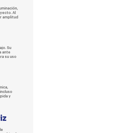
luminación,
yecto. Al
r amplitud
ajo. Su
a ante
ra su uso
nica,
incluso
pida y
iz
de