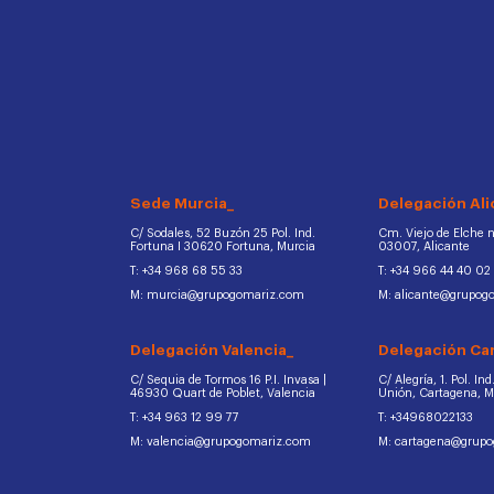
Sede Murcia_
Delegación Ali
C/ Sodales, 52 Buzón 25 Pol. Ind.
Cm. Viejo de Elche na
Fortuna I 30620 Fortuna, Murcia
03007, Alicante
T: +34 968 68 55 33
T: +34 966 44 40 02
M: murcia@grupogomariz.com
M: alicante@grupog
Delegación Valencia_
Delegación Ca
C/ Sequia de Tormos 16 P.I. Invasa |
C/ Alegría, 1. Pol. In
46930 Quart de Poblet, Valencia
Unión, Cartagena, 
T: +34 963 12 99 77
T: +34968022133
M: valencia@grupogomariz.com
M: cartagena@grup