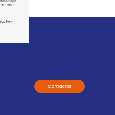
, combinado
erramienta
lquiler y
Contactar