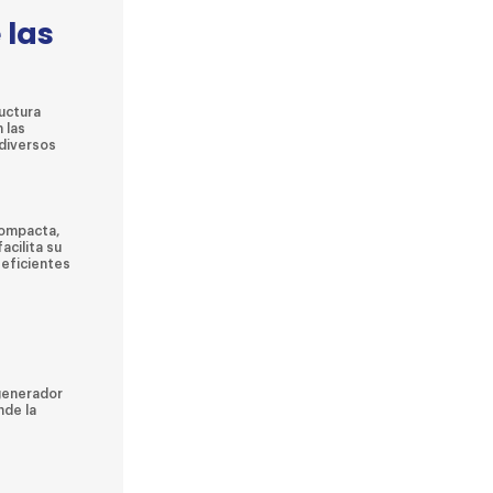
 las
ructura
 las
 diversos
compacta,
acilita su
 eficientes
 generador
nde la