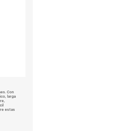
nes. Con
ico, larga
re,
cil
bre estas