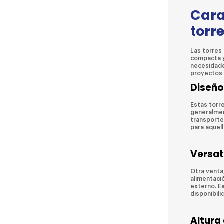
Cara
torr
Las torres 
compacta y 
necesidades
proyectos 
Diseño 
Estas torr
generalment
transporte
para aquel
Versat
Otra ventaj
alimentaci
externo. Es
disponibili
Altura