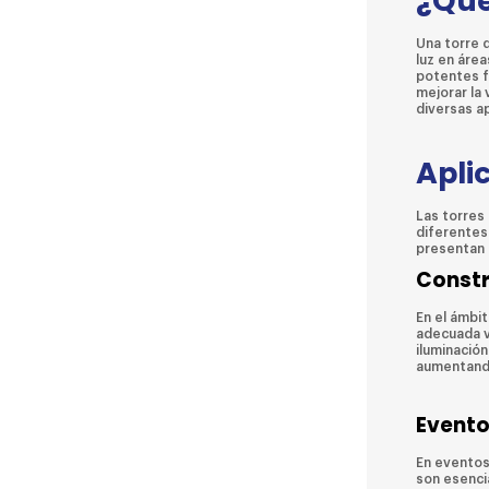
¿Qué
Una torre 
luz en área
potentes f
mejorar la 
diversas ap
Apli
Las torres
diferentes 
presentan a
Constr
En el ámbit
adecuada v
iluminación
aumentando
Evento
En eventos 
son esenci