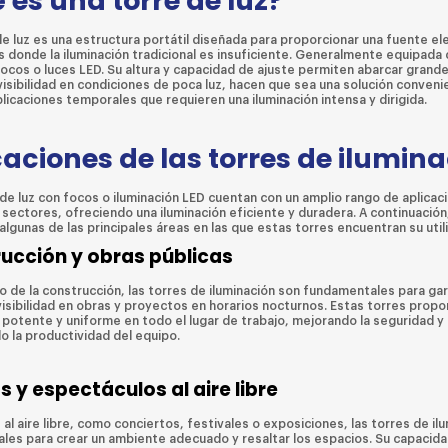
 es una torre de luz?
de luz es una estructura portátil diseñada para proporcionar una fuente e
s donde la iluminación tradicional es insuficiente. Generalmente equipada
ocos o luces LED. Su altura y capacidad de ajuste permiten abarcar grande
visibilidad en condiciones de poca luz, hacen que sea una solución conveni
licaciones temporales que requieren una iluminación intensa y dirigida.
caciones de las torres de ilumin
 de luz con focos o iluminación LED cuentan con un amplio rango de aplicac
sectores, ofreciendo una iluminación eficiente y duradera. A continuación
lgunas de las principales áreas en las que estas torres encuentran su util
ucción y obras públicas
o de la construcción, las torres de iluminación son fundamentales para gar
isibilidad en obras y proyectos en horarios nocturnos. Estas torres propo
 potente y uniforme en todo el lugar de trabajo, mejorando la seguridad y
 la productividad del equipo.
s y espectáculos al aire libre
al aire libre, como conciertos, festivales o exposiciones, las torres de il
ales para crear un ambiente adecuado y resaltar los espacios. Su capacid