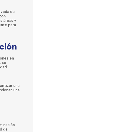
levada de
 con
s áreas y
ente para
ación
iones en
, se
idad:
antizar una
rcionan una
uminación
ad de