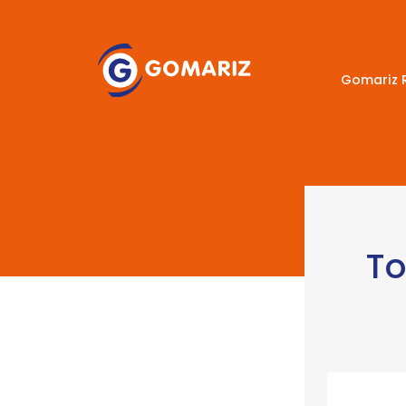
Gomariz 
To