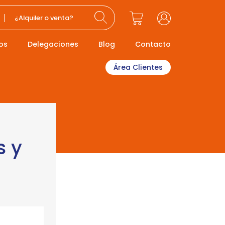
¿Alquiler o venta?
os
Delegaciones
Blog
Contacto
Área Clientes
s y