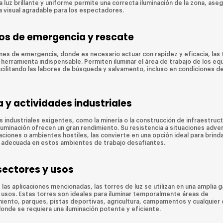
 luz brillante y uniforme permite una correcta iluminación de la zona, ase
a visual agradable para los espectadores.
os de emergencia y rescate
ones de emergencia, donde es necesario actuar con rapidez y eficacia, las 
 herramienta indispensable. Permiten iluminar el área de trabajo de los eq
acilitando las labores de búsqueda y salvamento, incluso en condiciones d
a y actividades industriales
 industriales exigentes, como la minería o la construcción de infraestruct
iluminación ofrecen un gran rendimiento. Su resistencia a situaciones adv
aciones o ambientes hostiles, las convierte en una opción ideal para brind
n adecuada en estos ambientes de trabajo desafiantes.
sectores y usos
las aplicaciones mencionadas, las torres de luz se utilizan en una amplia 
 usos. Estas torres son ideales para iluminar temporalmente áreas de
iento, parques, pistas deportivas, agricultura, campamentos y cualquier 
donde se requiera una iluminación potente y eficiente.