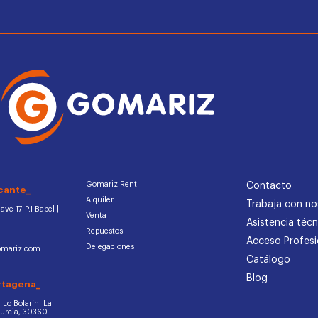
Gomariz Rent
Contacto
cante_
Alquiler
Trabaja con no
ve 17 P.I Babel |
Venta
Asistencia técn
Repuestos
Acceso Profesi
Delegaciones
omariz.com
Catálogo
Blog
rtagena_
d. Lo Bolarín. La
Murcia, 30360