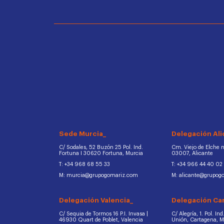
Sede Murcia_
Delegación Ali
C/ Sodales, 52 Buzón 25 Pol. Ind.
Cm. Viejo de Elche na
Fortuna I 30620 Fortuna, Murcia
03007, Alicante
T: +34 968 68 55 33
T: +34 966 44 40 02
M: murcia@grupogomariz.com
M: alicante@grupog
Delegación Valencia_
Delegación Ca
C/ Sequia de Tormos 16 P.I. Invasa |
C/ Alegría, 1. Pol. In
46930 Quart de Poblet, Valencia
Unión, Cartagena, 