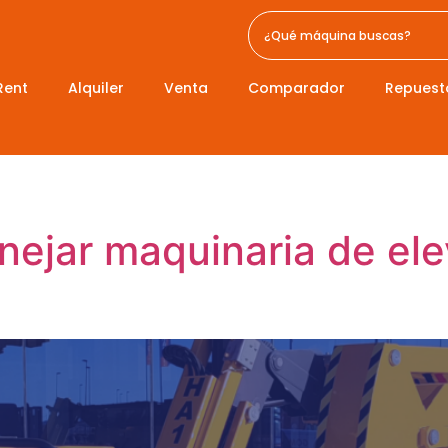
Rent
Alquiler
Venta
Comparador
Repuest
ejar maquinaria de ele