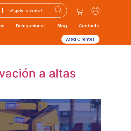
¿Alquiler o venta?
os
Delegaciones
Blog
Contacto
Área Clientes
vación a altas