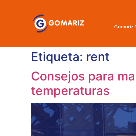
Gomariz 
Etiqueta:
rent
Consejos para man
temperaturas