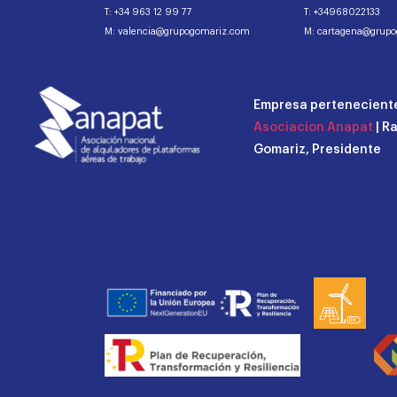
T: +34 963 12 99 77
T: +34968022133
M: valencia@grupogomariz.com
M: cartagena@grup
Empresa perteneciente
Asociacion Anapat
| R
Gomariz, Presidente