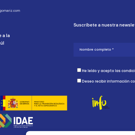
ogomariz.com
Suscríbete a nuestra newslet
 a la
aúl
He leído y acepto las condic
Deseo recibir información c