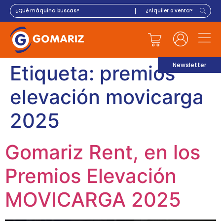
Newsletter
Etiqueta:
premios
elevación movicarga
2025
Gomariz Rent, en los
Premios Elevación
MOVICARGA 2025