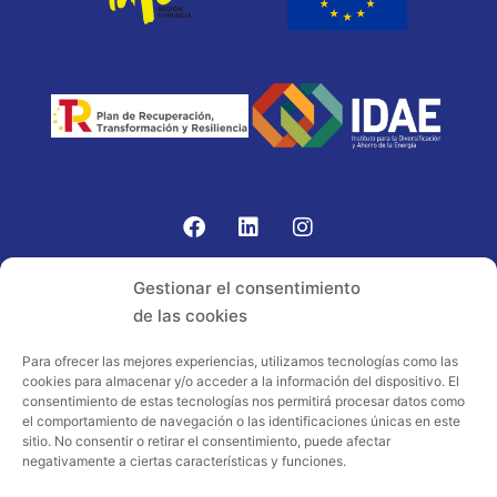
Gomariz Sistemas de Elevación ha participado en el
Gestionar el consentimiento
PROGRAMA TIC-16 con número expediente:
de las cookies
2021.08.CHTI.000264, 16.
Para ofrecer las mejores experiencias, utilizamos tecnologías como las
cookies para almacenar y/o acceder a la información del dispositivo. El
Proyecto acogido al programa de
consentimiento de estas tecnologías nos permitirá procesar datos como
incentivos ligados al autoconsumo y
el comportamiento de navegación o las identificaciones únicas en este
almacenamiento, con fuentes de energía
sitio. No consentir o retirar el consentimiento, puede afectar
negativamente a ciertas características y funciones.
renovables, así como a la implantación
de sistemas térmicos renovables al