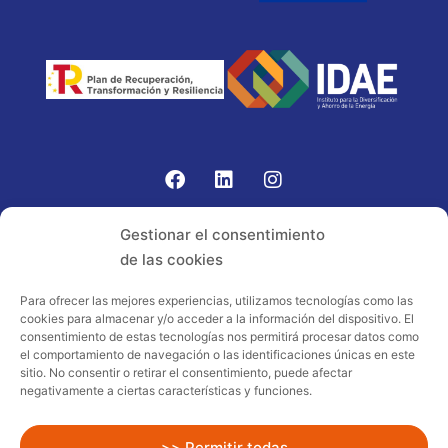
Gomariz Sistemas de Elevación ha participado en el
Gestionar el consentimiento
PROGRAMA TIC-16 con número expediente:
de las cookies
2021.08.CHTI.000264, 16.
Para ofrecer las mejores experiencias, utilizamos tecnologías como las
cookies para almacenar y/o acceder a la información del dispositivo. El
Proyecto acogido al programa de
consentimiento de estas tecnologías nos permitirá procesar datos como
incentivos ligados al autoconsumo y
el comportamiento de navegación o las identificaciones únicas en este
almacenamiento, con fuentes de energía
sitio. No consentir o retirar el consentimiento, puede afectar
negativamente a ciertas características y funciones.
renovables, así como a la implantación
de sistemas térmicos renovables al
sector residencial en el marco del Plan
>> Permitir todas