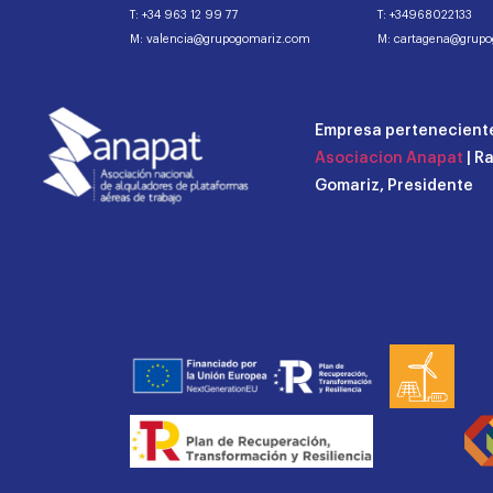
T: +34 963 12 99 77
T: +34968022133
M: valencia@grupogomariz.com
M: cartagena@grup
Empresa perteneciente
Asociacion Anapat
| R
Gomariz, Presidente