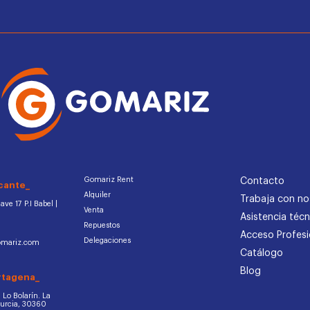
Gomariz Rent
Contacto
cante_
Alquiler
Trabaja con no
ve 17 P.I Babel |
Venta
Asistencia técn
Repuestos
Acceso Profesi
Delegaciones
omariz.com
Catálogo
Blog
rtagena_
d. Lo Bolarín. La
Murcia, 30360