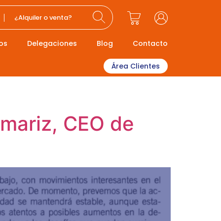
¿Alquiler o venta?
os
Delegaciones
Blog
Contacto
Área Clientes
omariz, CEO de