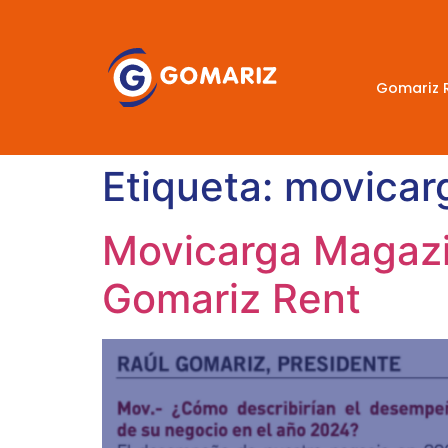
Gomariz 
Etiqueta:
movicar
Movicarga Magazi
Gomariz Rent