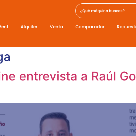
Rent
Alquiler
Venta
Comparador
Repuest
ga
ne entrevista a Raúl G