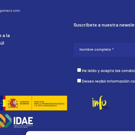
ogomariz.com
Suscríbete a nuestra newslet
 a la
aúl
He leído y acepto las condic
Deseo recibir información c