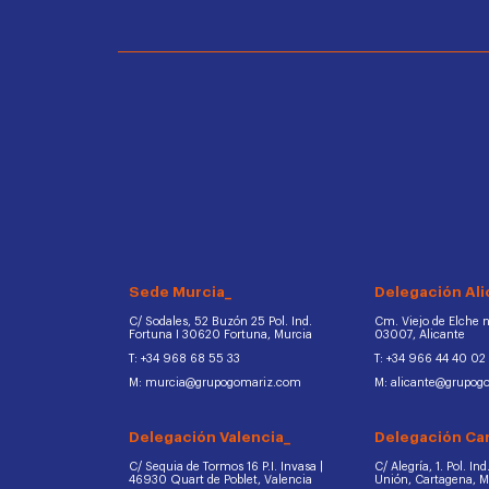
Sede Murcia_
Delegación Ali
C/ Sodales, 52 Buzón 25 Pol. Ind.
Cm. Viejo de Elche na
Fortuna I 30620 Fortuna, Murcia
03007, Alicante
T: +34 968 68 55 33
T: +34 966 44 40 02
M: murcia@grupogomariz.com
M: alicante@grupog
Delegación Valencia_
Delegación Ca
C/ Sequia de Tormos 16 P.I. Invasa |
C/ Alegría, 1. Pol. In
46930 Quart de Poblet, Valencia
Unión, Cartagena, 