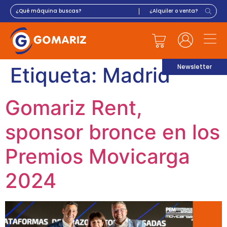
Newsletter
Etiqueta:
Madrid
Gomariz Rent,
sponsor bronce en los
Premios Movicarga
2024