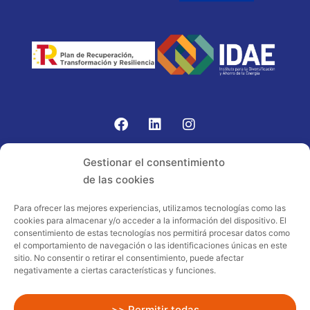
Gomariz Sistemas de Elevación ha participado en el
Gestionar el consentimiento
PROGRAMA TIC-16 con número expediente:
de las cookies
2021.08.CHTI.000264, 16.
Para ofrecer las mejores experiencias, utilizamos tecnologías como las
cookies para almacenar y/o acceder a la información del dispositivo. El
Proyecto acogido al programa de
consentimiento de estas tecnologías nos permitirá procesar datos como
incentivos ligados al autoconsumo y
el comportamiento de navegación o las identificaciones únicas en este
almacenamiento, con fuentes de energía
sitio. No consentir o retirar el consentimiento, puede afectar
negativamente a ciertas características y funciones.
renovables, así como a la implantación
de sistemas térmicos renovables al
sector residencial en el marco del Plan
>> Permitir todas