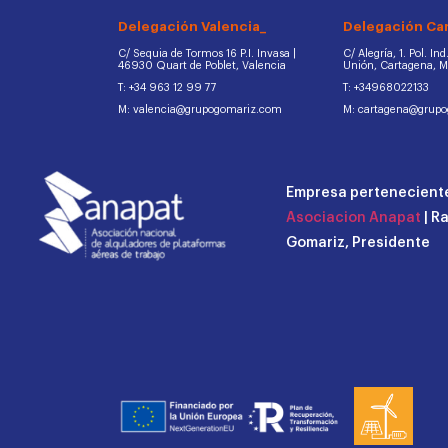
Delegación Valencia_
Delegación Ca
C/ Sequia de Tormos 16 P.I. Invasa |
C/ Alegría, 1. Pol. In
46930 Quart de Poblet, Valencia
Unión, Cartagena, 
T: +34 963 12 99 77
T: +34968022133
M: valencia@grupogomariz.com
M: cartagena@grup
Empresa perteneciente
Asociacion Anapat
| R
Gomariz, Presidente