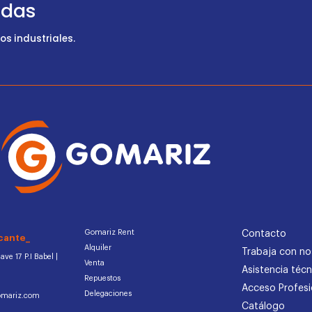
udas
s industriales.
Gomariz Rent
Contacto
cante_
Alquiler
Trabaja con no
ve 17 P.I Babel |
Venta
Asistencia técn
Repuestos
Acceso Profesi
Delegaciones
omariz.com
Catálogo