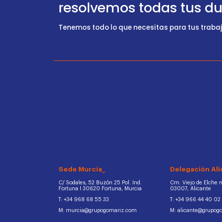
resolvemos todas tus d
Tenemos todo lo que necesitas para tus trabajo
Sede Murcia_
Delegación Ali
C/ Sodales, 52 Buzón 25 Pol. Ind.
Cm. Viejo de Elche na
Fortuna I 30620 Fortuna, Murcia
03007, Alicante
T: +34 968 68 55 33
T: +34 966 44 40 02
M: murcia@grupogomariz.com
M: alicante@grupog