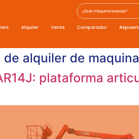
Rent
Alquiler
Venta
Comparador
Repuest
de alquiler de maquinar
AR14J: plataforma artic