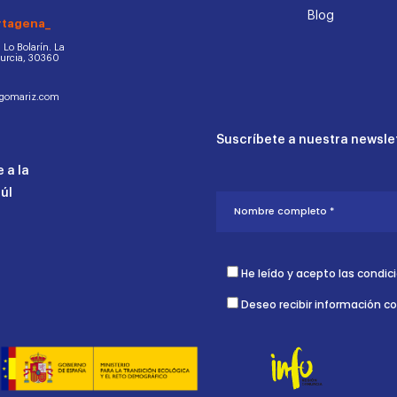
Blog
rtagena_
d. Lo Bolarín. La
Murcia, 30360
ogomariz.com
Suscríbete a nuestra newslet
 a la
aúl
He leído y acepto las condic
Deseo recibir información c