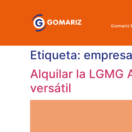
Gomariz 
Etiqueta:
empresa 
Alquilar la LGMG 
versátil