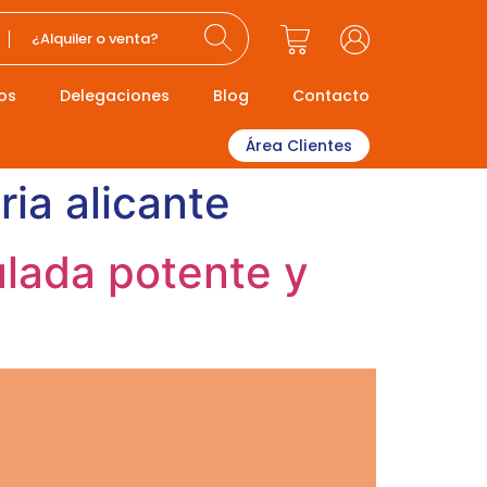
¿Alquiler o venta?
os
Delegaciones
Blog
Contacto
Área Clientes
ia alicante
ulada potente y