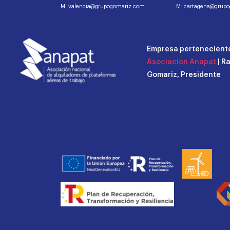
M: valencia@grupogomariz.com
M: cartagena@grup
Empresa perteneciente
Asociacion Anapat
| R
Gomariz, Presidente