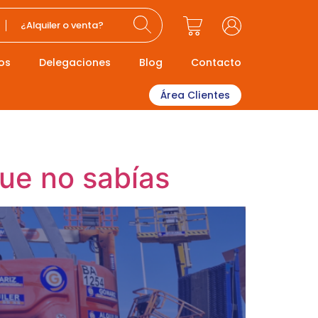
¿Alquiler o venta?
os
Delegaciones
Blog
Contacto
Área Clientes
que no sabías