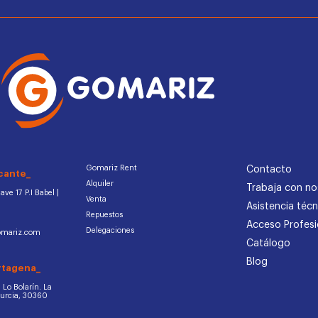
Gomariz Rent
Contacto
cante_
Alquiler
Trabaja con no
ve 17 P.I Babel |
Venta
Asistencia técn
Repuestos
Acceso Profesi
Delegaciones
omariz.com
Catálogo
Blog
rtagena_
d. Lo Bolarín. La
Murcia, 30360