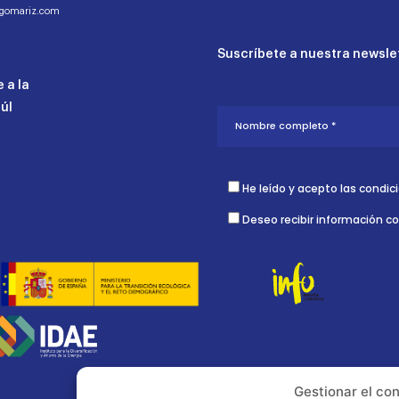
ogomariz.com
Suscríbete a nuestra newslet
 a la
aúl
He leído y acepto las condic
Deseo recibir información c
Gestionar el co