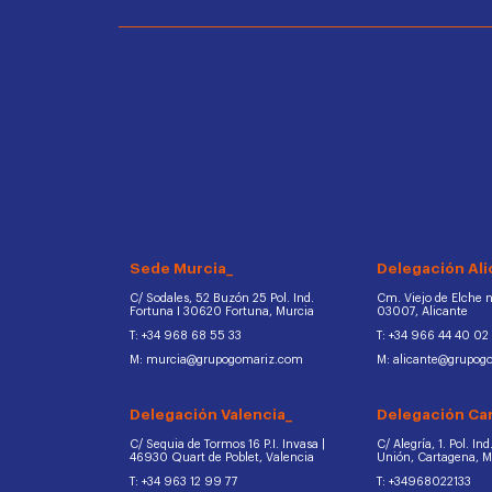
Sede Murcia_
Delegación Ali
C/ Sodales, 52 Buzón 25 Pol. Ind.
Cm. Viejo de Elche na
Fortuna I 30620 Fortuna, Murcia
03007, Alicante
T: +34 968 68 55 33
T: +34 966 44 40 02
M: murcia@grupogomariz.com
M: alicante@grupog
Delegación Valencia_
Delegación Ca
C/ Sequia de Tormos 16 P.I. Invasa |
C/ Alegría, 1. Pol. In
46930 Quart de Poblet, Valencia
Unión, Cartagena, 
T: +34 963 12 99 77
T: +34968022133