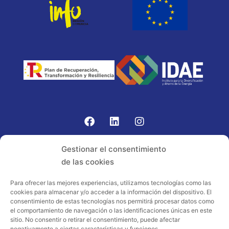
Gomariz Sistemas de Elevación ha participado en el
Gestionar el consentimiento
PROGRAMA TIC-16 con número expediente:
de las cookies
2021.08.CHTI.000264, 16.
Para ofrecer las mejores experiencias, utilizamos tecnologías como las
cookies para almacenar y/o acceder a la información del dispositivo. El
Proyecto acogido al programa de
consentimiento de estas tecnologías nos permitirá procesar datos como
incentivos ligados al autoconsumo y
el comportamiento de navegación o las identificaciones únicas en este
almacenamiento, con fuentes de energía
sitio. No consentir o retirar el consentimiento, puede afectar
negativamente a ciertas características y funciones.