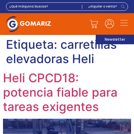
Newsletter
Etiqueta:
carretillas
elevadoras Heli
Heli CPCD18:
potencia fiable para
tareas exigentes