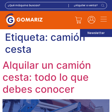
Newsletter
Etiqueta:
camión
cesta
Alquilar un camión
cesta: todo lo que
debes conocer