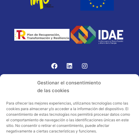
Gomariz Sistemas de Elevación ha participado en el
Gestionar el consentimiento
PROGRAMA TIC-16 con número expediente:
de las cookies
2021.08.CHTI.000264, 16.
Para ofrecer las mejores experiencias, utilizamos tecnologías como las
cookies para almacenar y/o acceder a la información del dispositivo. El
Proyecto acogido al programa de
consentimiento de estas tecnologías nos permitirá procesar datos como
incentivos ligados al autoconsumo y
el comportamiento de navegación o las identificaciones únicas en este
almacenamiento, con fuentes de energía
sitio. No consentir o retirar el consentimiento, puede afectar
negativamente a ciertas características y funciones.
renovables, así como a la implantación