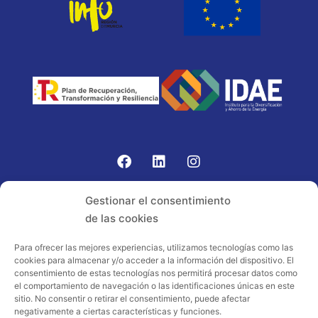
Gomariz Sistemas de Elevación ha participado en el
Gestionar el consentimiento
PROGRAMA TIC-16 con número expediente:
de las cookies
2021.08.CHTI.000264, 16.
Para ofrecer las mejores experiencias, utilizamos tecnologías como las
cookies para almacenar y/o acceder a la información del dispositivo. El
Proyecto acogido al programa de
consentimiento de estas tecnologías nos permitirá procesar datos como
incentivos ligados al autoconsumo y
el comportamiento de navegación o las identificaciones únicas en este
almacenamiento, con fuentes de energía
sitio. No consentir o retirar el consentimiento, puede afectar
negativamente a ciertas características y funciones.
renovables, así como a la implantación