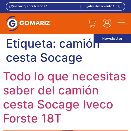
Newsletter
Etiqueta:
camión
cesta Socage
Todo lo que necesitas
saber del camión
cesta Socage Iveco
Forste 18T