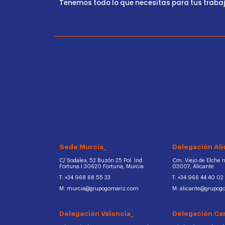
Tenemos todo lo que necesitas para tus trabajo
Sede Murcia_
Delegación Ali
C/ Sodales, 52 Buzón 25 Pol. Ind.
Cm. Viejo de Elche na
Fortuna I 30620 Fortuna, Murcia
03007, Alicante
T: +34 968 68 55 33
T: +34 966 44 40 02
M: murcia@grupogomariz.com
M: alicante@grupog
Delegación Valencia_
Delegación Ca