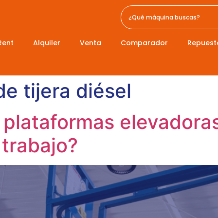
Rent
Alquiler
Venta
Comparador
Repuest
de tijera diésel
 plataformas elevadoras 
 trabajo?