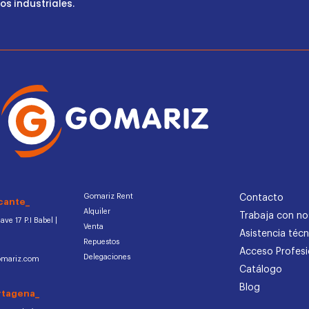
s industriales.
Gomariz Rent
Contacto
cante_
Alquiler
Trabaja con no
ve 17 P.I Babel |
Venta
Asistencia técn
Repuestos
Acceso Profesi
Delegaciones
omariz.com
Catálogo
Blog
rtagena_