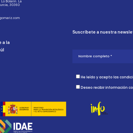
d. Lo Bolarín. La
Murcia, 30360
ogomariz.com
Suscríbete a nuestra newslet
 a la
aúl
He leído y acepto las condic
Deseo recibir información c