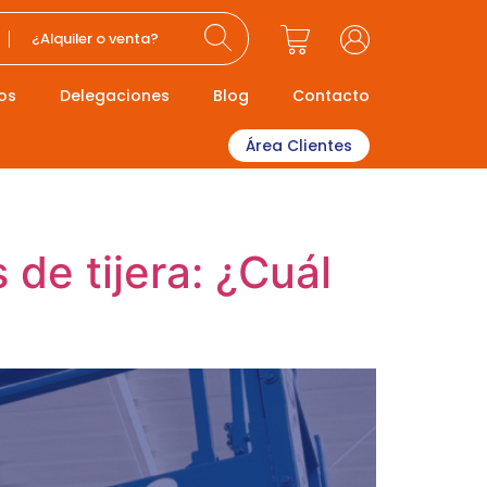
¿Alquiler o venta?
os
Delegaciones
Blog
Contacto
Área Clientes
de tijera: ¿Cuál