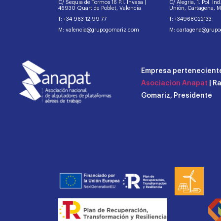
C/ Sequia de Tormos 16 P.I. Invasa |
C/ Alegría, 1. Pol. In
46930 Quart de Poblet, Valencia
Unión, Cartagena, 
T: +34 963 12 99 77
T: +34968022133
M: valencia@grupogomariz.com
M: cartagena@grup
Empresa perteneciente
Asociacion Anapat
| R
Gomariz, Presidente