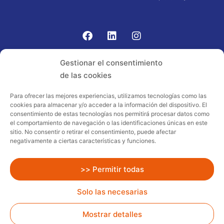
Gomariz Sistemas de Elevación ha participado en el
Gestionar el consentimiento
PROGRAMA TIC-16 con número expediente:
de las cookies
2021.08.CHTI.000264, 16.
Para ofrecer las mejores experiencias, utilizamos tecnologías como las
cookies para almacenar y/o acceder a la información del dispositivo. El
Proyecto acogido al programa de
consentimiento de estas tecnologías nos permitirá procesar datos como
incentivos ligados al autoconsumo y
el comportamiento de navegación o las identificaciones únicas en este
almacenamiento, con fuentes de energía
sitio. No consentir o retirar el consentimiento, puede afectar
negativamente a ciertas características y funciones.
renovables, así como a la implantación
de sistemas térmicos renovables al
sector residencial en el marco del Plan
>> Permitir todas
de Recuperación, Transformación y
Solo las necesarias
Resiliencia, financiado por la Unión
Europea – NextGenerationEU
Mostrar detalles
Todos los Derechos Reservados
Gomariz Rent.
Diseño