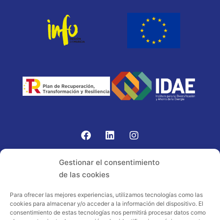
Gomariz Sistemas de Elevación ha participado en el
Gestionar el consentimiento
PROGRAMA TIC-16 con número expediente:
de las cookies
2021.08.CHTI.000264, 16.
Para ofrecer las mejores experiencias, utilizamos tecnologías como las
cookies para almacenar y/o acceder a la información del dispositivo. El
Proyecto acogido al programa de
consentimiento de estas tecnologías nos permitirá procesar datos como
incentivos ligados al autoconsumo y