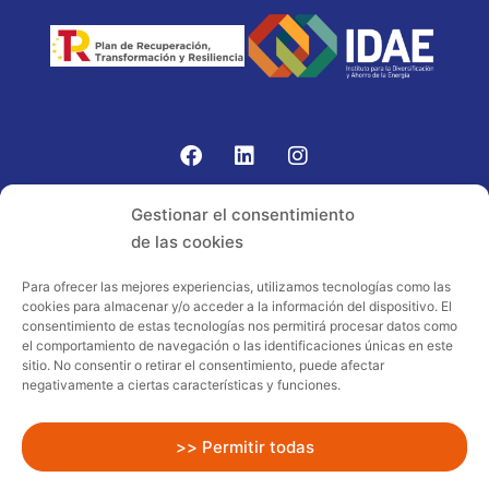
Gomariz Sistemas de Elevación ha participado en el
Gestionar el consentimiento
PROGRAMA TIC-16 con número expediente:
de las cookies
2021.08.CHTI.000264, 16.
Para ofrecer las mejores experiencias, utilizamos tecnologías como las
cookies para almacenar y/o acceder a la información del dispositivo. El
Proyecto acogido al programa de
consentimiento de estas tecnologías nos permitirá procesar datos como
incentivos ligados al autoconsumo y
el comportamiento de navegación o las identificaciones únicas en este
almacenamiento, con fuentes de energía
sitio. No consentir o retirar el consentimiento, puede afectar
negativamente a ciertas características y funciones.
renovables, así como a la implantación
de sistemas térmicos renovables al
sector residencial en el marco del Plan
>> Permitir todas
de Recuperación, Transformación y