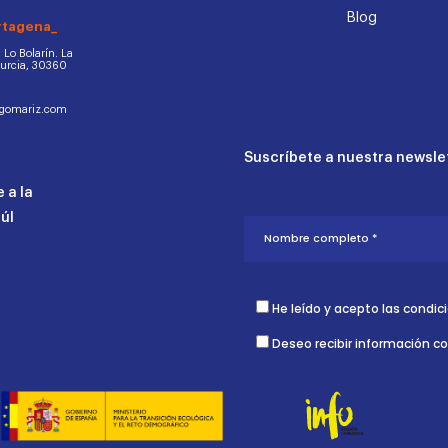
Blog
rtagena_
d. Lo Bolarín. La
Murcia, 30360
ogomariz.com
Suscríbete a nuestra newslet
 a la
aúl
He leído y acepto las condic
Deseo recibir información c