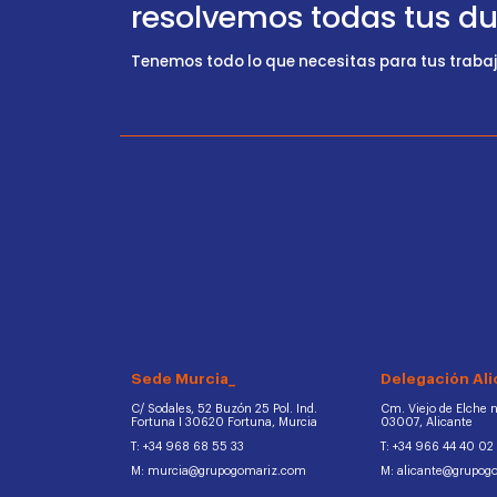
resolvemos todas tus d
Tenemos todo lo que necesitas para tus trabajo
Sede Murcia_
Delegación Ali
C/ Sodales, 52 Buzón 25 Pol. Ind.
Cm. Viejo de Elche na
Fortuna I 30620 Fortuna, Murcia
03007, Alicante
T: +34 968 68 55 33
T: +34 966 44 40 02
M: murcia@grupogomariz.com
M: alicante@grupog