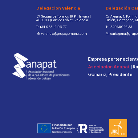
Delegación Valencia_
Delegación Ca
C/ Sequia de Tormos 16 P.I. Invasa |
C/ Alegría, 1. Pol. In
46930 Quart de Poblet, Valencia
Unión, Cartagena, 
T: +34 963 12 99 77
T: +34968022133
M: valencia@grupogomariz.com
M: cartagena@grup
Empresa perteneciente
Asociacion Anapat
| R
Gomariz, Presidente