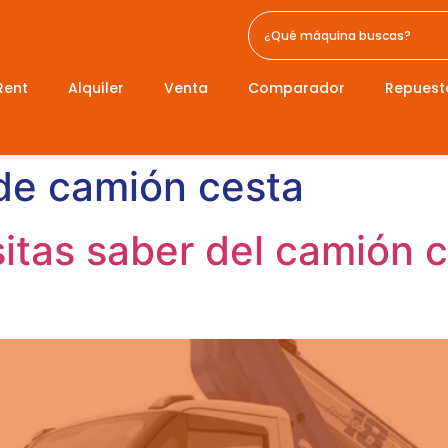
Rent
Alquiler
Venta
Comparador
Repuest
 de camión cesta
itas saber del camión 