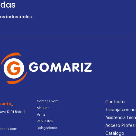
udas
s industriales.
Gomariz Rent
Contacto
cante_
Alquiler
Trabaja con no
ve 17 P.I Babel |
Venta
Asistencia técn
Repuestos
Acceso Profesi
Delegaciones
omariz.com
Catálogo