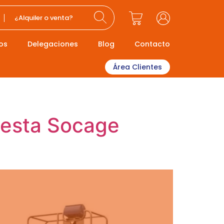
¿Alquiler o venta?
os
Delegaciones
Blog
Contacto
Área Clientes
cesta Socage