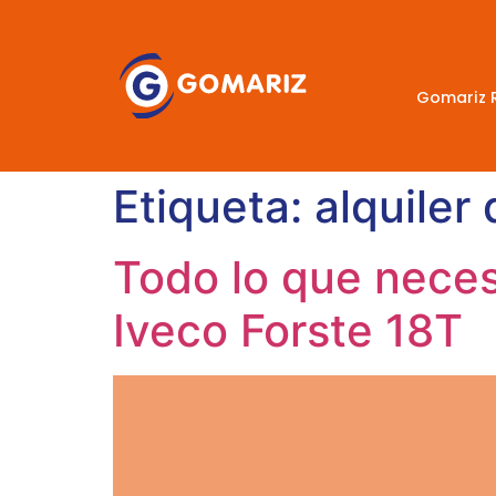
Gomariz 
Etiqueta:
alquiler
Todo lo que neces
Iveco Forste 18T