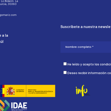
d. Lo Bolarín. La
Murcia, 30360
ogomariz.com
Suscríbete a nuestra newslet
 a la
aúl
He leído y acepto las condic
Deseo recibir información c