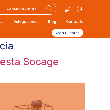
¿Alquiler o venta?
os
Delegaciones
Blog
Contacto
Área Clientes
cia
cesta Socage