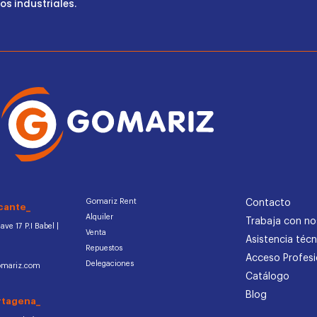
s industriales.
Gomariz Rent
Contacto
cante_
Alquiler
Trabaja con no
ve 17 P.I Babel |
Venta
Asistencia técn
Repuestos
Acceso Profesi
Delegaciones
omariz.com
Catálogo
Blog
rtagena_