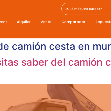
Rent
Alquiler
Venta
Comparador
Repuest
 de camión cesta en mur
itas saber del camión 