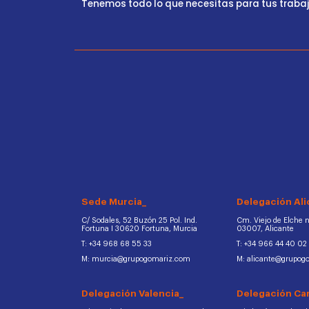
Tenemos todo lo que necesitas para tus trabajo
Sede Murcia_
Delegación Ali
C/ Sodales, 52 Buzón 25 Pol. Ind.
Cm. Viejo de Elche na
Fortuna I 30620 Fortuna, Murcia
03007, Alicante
T: +34 968 68 55 33
T: +34 966 44 40 02
M: murcia@grupogomariz.com
M: alicante@grupog
Delegación Valencia_
Delegación Ca