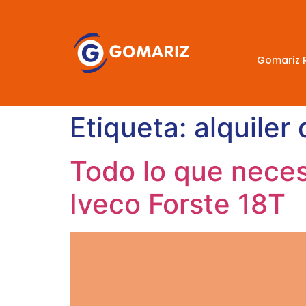
Gomariz 
Etiqueta:
alquiler
Todo lo que neces
Iveco Forste 18T