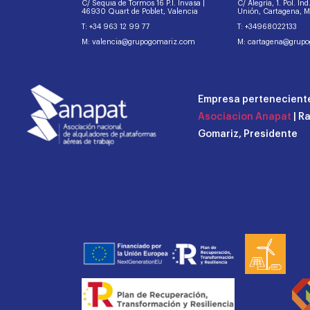
C/ Sequia de Tormos 16 P.I. Invasa |
C/ Alegría, 1. Pol. In
46930 Quart de Poblet, Valencia
Unión, Cartagena, 
T: +34 963 12 99 77
T: +34968022133
M: valencia@grupogomariz.com
M: cartagena@grup
Empresa perteneciente
Asociacion Anapat
| R
Gomariz, Presidente