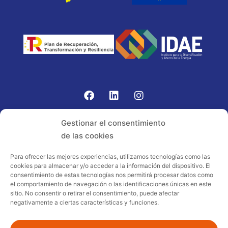
Gomariz Sistemas de Elevación ha participado en el
Gestionar el consentimiento
PROGRAMA TIC-16 con número expediente:
de las cookies
2021.08.CHTI.000264, 16.
Para ofrecer las mejores experiencias, utilizamos tecnologías como las
cookies para almacenar y/o acceder a la información del dispositivo. El
Proyecto acogido al programa de
consentimiento de estas tecnologías nos permitirá procesar datos como
incentivos ligados al autoconsumo y
el comportamiento de navegación o las identificaciones únicas en este
almacenamiento, con fuentes de energía
sitio. No consentir o retirar el consentimiento, puede afectar
negativamente a ciertas características y funciones.
renovables, así como a la implantación
de sistemas térmicos renovables al