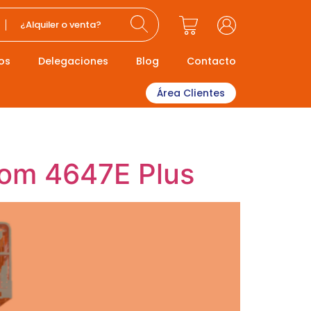
¿Alquiler o venta?
os
Delegaciones
Blog
Contacto
Área Clientes
oom 4647E Plus