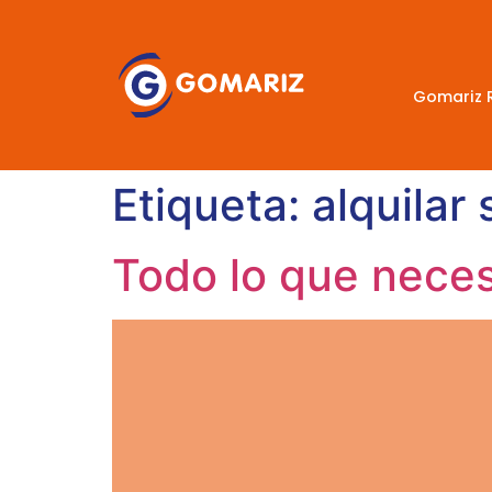
Gomariz 
Etiqueta:
alquilar
Todo lo que neces