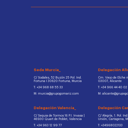
Sede Murcia_
Delegación Ali
C/ Sodales, 52 Buzón 25 Pol. Ind.
Cm. Viejo de Elche na
Fortuna I 30620 Fortuna, Murcia
03007, Alicante
T: +34 968 68 55 33
T: +34 966 44 40 02
M: murcia@grupogomariz.com
M: alicante@grupog
Delegación Valencia_
Delegación Ca
C/ Sequia de Tormos 16 P.I. Invasa |
C/ Alegría, 1. Pol. In
46930 Quart de Poblet, Valencia
Unión, Cartagena, 
T: +34 963 12 99 77
T: +34968022133