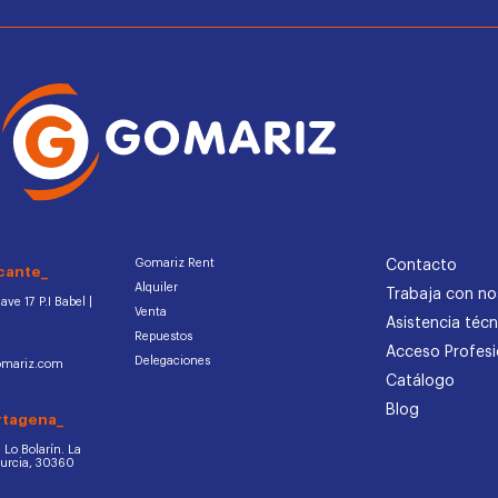
Gomariz Rent
Contacto
cante_
Alquiler
Trabaja con no
ve 17 P.I Babel |
Venta
Asistencia técn
Repuestos
Acceso Profesi
Delegaciones
omariz.com
Catálogo
Blog
rtagena_
d. Lo Bolarín. La
Murcia, 30360