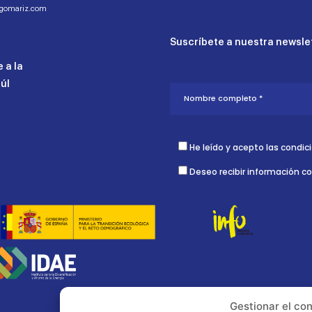
ogomariz.com
Suscríbete a nuestra newslet
 a la
aúl
He leído y acepto las condic
Deseo recibir información c
Gestionar el co