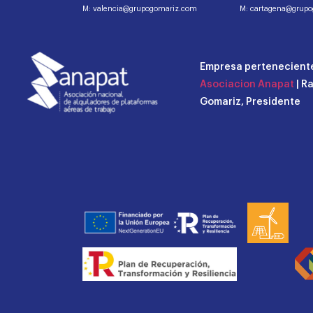
M: valencia@grupogomariz.com
M: cartagena@grup
Empresa perteneciente
Asociacion Anapat
| R
Gomariz, Presidente