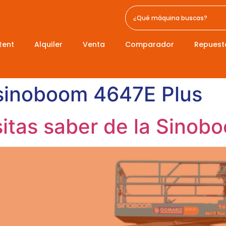
Rent
Alquiler
Venta
Comparador
Repuest
 sinoboom 4647E Plus
itas saber de la Sinob