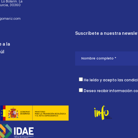
d. Lo Bolarín. La
Murcia, 30360
ogomariz.com
Suscríbete a nuestra newslet
 a la
aúl
He leído y acepto las condic
Deseo recibir información c