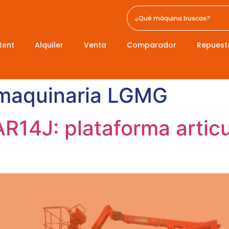
Rent
Alquiler
Venta
Comparador
Repuest
 maquinaria LGMG
AR14J: plataforma artic