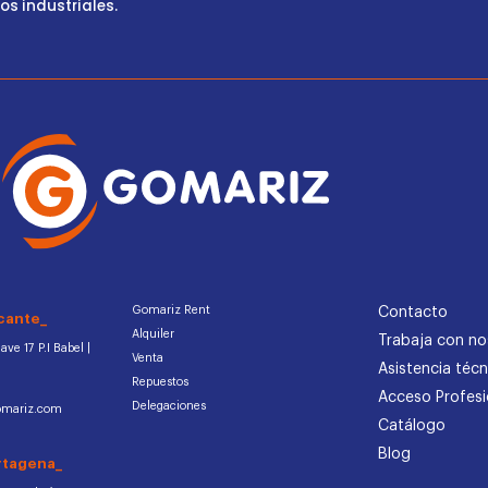
s industriales.
Gomariz Rent
Contacto
cante_
Alquiler
Trabaja con no
ve 17 P.I Babel |
Venta
Asistencia técn
Repuestos
Acceso Profesi
Delegaciones
omariz.com
Catálogo
Blog
rtagena_