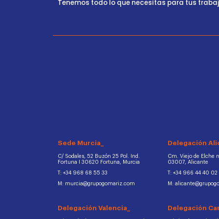
Tenemos todo lo que necesitas para tus trabajo
Sede Murcia_
Delegación Ali
C/ Sodales, 52 Buzón 25 Pol. Ind.
Cm. Viejo de Elche na
Fortuna I 30620 Fortuna, Murcia
03007, Alicante
T: +34 968 68 55 33
T: +34 966 44 40 02
M: murcia@grupogomariz.com
M: alicante@grupog
Delegación Valencia_
Delegación Ca