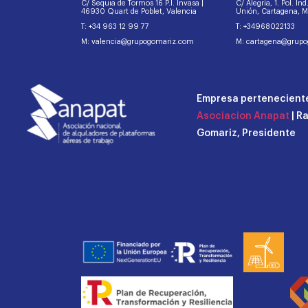
C/ Sequia de Tormos 16 P.I. Invasa |
C/ Alegría, 1. Pol. In
46930 Quart de Poblet, Valencia
Unión, Cartagena, 
T: +34 963 12 99 77
T: +34968022133
M: valencia@grupogomariz.com
M: cartagena@grup
Empresa perteneciente
Asociacion Anapat
| R
Gomariz, Presidente