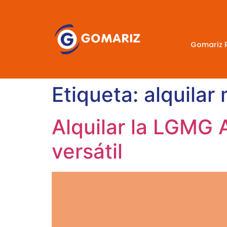
Gomariz 
Etiqueta:
alquilar
Alquilar la LGMG 
versátil