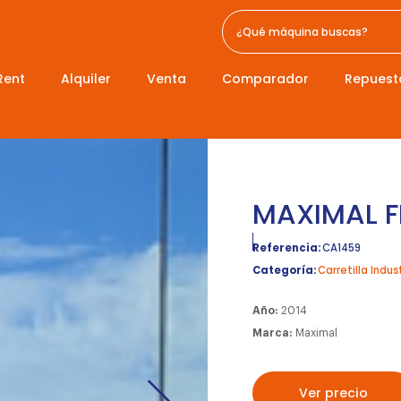
Rent
Alquiler
Venta
Comparador
Repuest
MAXIMAL 
Referencia:
CA1459
Categoría:
Carretilla Indust
Año:
2014
Marca:
Maximal
Ver precio