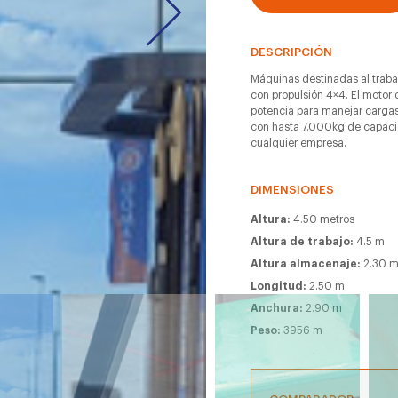
DESCRIPCIÓN
Máquinas destinadas al traba
con propulsión 4×4. El motor 
potencia para manejar carg
con hasta 7.000kg de capacid
cualquier empresa.
DIMENSIONES
Altura:
4.50 metros
Altura de trabajo:
4.5 m
Altura almacenaje:
2.30 
Longitud:
2.50 m
Anchura:
2.90 m
Peso:
3956 m