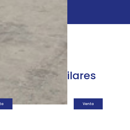
áquinas similares
ta
Venta