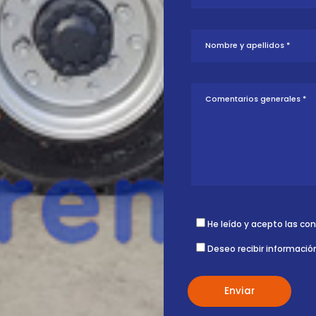
tud sobre esta
ontigo.
He leído y acepto las co
Deseo recibir informació