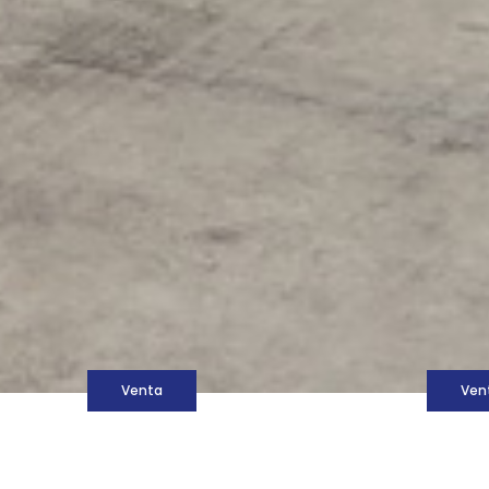
M
Venta
Ven