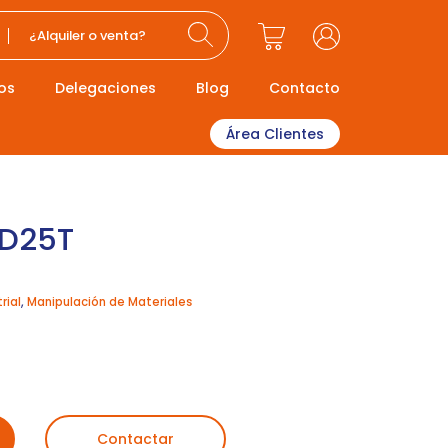
¿Alquiler o venta?
os
Delegaciones
Blog
Contacto
Área Clientes
FD25T
rial
,
Manipulación de Materiales
Contactar