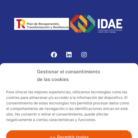
Gomariz Sistemas de Elevación ha participado en el
Gestionar el consentimiento
PROGRAMA TIC-16 con número expediente:
de las cookies
2021.08.CHTI.000264, 16.
Para ofrecer las mejores experiencias, utilizamos tecnologías como las
cookies para almacenar y/o acceder a la información del dispositivo. El
Proyecto acogido al programa de
consentimiento de estas tecnologías nos permitirá procesar datos como
incentivos ligados al autoconsumo y
el comportamiento de navegación o las identificaciones únicas en este
almacenamiento, con fuentes de energía
sitio. No consentir o retirar el consentimiento, puede afectar
negativamente a ciertas características y funciones.
renovables, así como a la implantación
de sistemas térmicos renovables al
sector residencial en el marco del Plan
>> Permitir todas