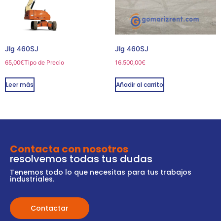
Jlg 460SJ
Jlg 460SJ
65,00
€
Tipo de Precio
16.500,00
€
Leer más
Añadir al carrito
Contacta con nosotros
resolvemos todas tus dudas
Tenemos todo lo que necesitas para tus trabajos
industriales.
Contactar