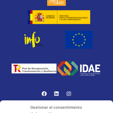
Gomariz Sistemas de Elevación ha participado en el
Gestionar el consentimiento
PROGRAMA TIC-16 con número expediente: