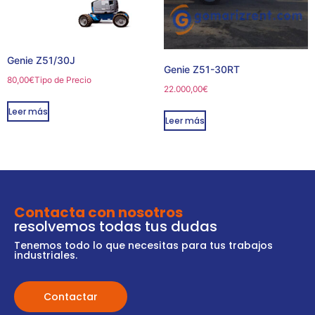
Genie Z51/30J
Genie Z51-30RT
80,00
€
Tipo de Precio
22.000,00
€
Leer más
Leer más
Contacta con nosotros
resolvemos todas tus dudas
Tenemos todo lo que necesitas para tus trabajos
industriales.
Contactar