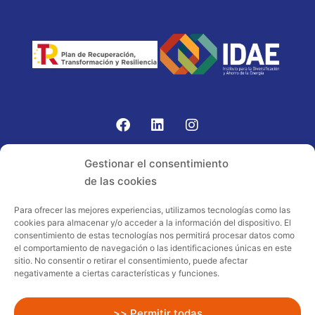
Gomariz Sistemas de Elevación ha participado en el
Gestionar el consentimiento
PROGRAMA TIC-16 con número expediente:
de las cookies
2021.08.CHTI.000264, 16.
Para ofrecer las mejores experiencias, utilizamos tecnologías como las
cookies para almacenar y/o acceder a la información del dispositivo. El
Proyecto acogido al programa de
consentimiento de estas tecnologías nos permitirá procesar datos como
incentivos ligados al autoconsumo y
el comportamiento de navegación o las identificaciones únicas en este
almacenamiento, con fuentes de energía
sitio. No consentir o retirar el consentimiento, puede afectar
negativamente a ciertas características y funciones.
renovables, así como a la implantación
de sistemas térmicos renovables al
sector residencial en el marco del Plan
>> Permitir todas