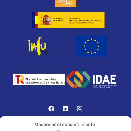
Gomariz Sistemas de Elevación ha participado en el
Gestionar el consentimiento
PROGRAMA TIC-16 con número expediente: